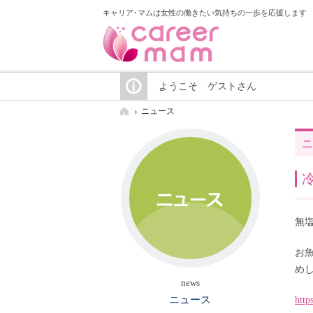
キャリア･マムは女性の働きたい気持ちの一歩を応援します
ようこそ ゲストさん
ニュース
ニ
無塩
お
め
news
ニュース
http