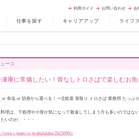
利用ガイド
お問い合わせ
会
仕事を探す
キャリアアップ
ライフ
ュース
冷凍庫に常備したい！骨なしトロさばで楽しむお魚
 or 有塩 or 切身から選べる！⇒北欧産 骨取り トロさば 業務用 たっぷり
魚料理は、下処理や小骨が気になって敬遠してしまう方も多いのではな
したいのが、・・・
s://corp.c-mam.co.jp/shufulabo/20250901/