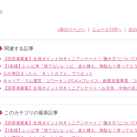
et
«前のページへ
｜
ニュースTOPへ
｜
次の
関連する記事
【回答者募集】全員ポイント付きミニアンケート！"働き方"について
【3名様】レシピ本『捨てないレシピ 皮も種も、無駄なく使っても
心が煮詰まったら「ネットカフェ」でリセット
キャリア・マム運営「コワーキングCoCoプレイス」創業支援事業『
【回答者募集】全員ポイント付きミニアンケート！お月見・中秋の名
このカテゴリの最新記事
【回答者募集】全員ポイント付きミニアンケート！"働き方"について
【3名様】レシピ本『捨てないレシピ 皮も種も、無駄なく使っても