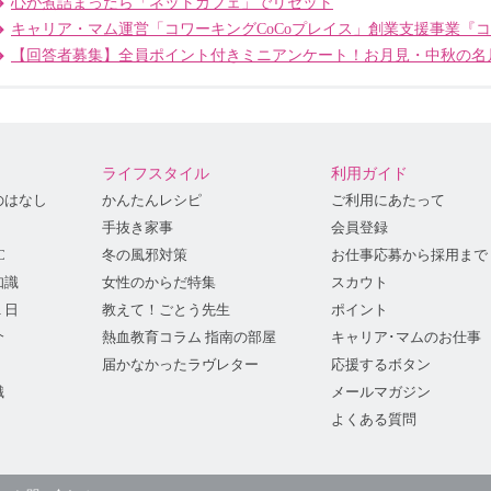
心が煮詰まったら「ネットカフェ」でリセット
キャリア・マム運営「コワーキングCoCoプレイス」創業支援事業『
【回答者募集】全員ポイント付きミニアンケート！お月見・中秋の名
ライフスタイル
利用ガイド
のはなし
かんたんレシピ
ご利用にあたって
手抜き家事
会員登録
C
冬の風邪対策
お仕事応募から採用まで
知識
女性のからだ特集
スカウト
１日
教えて！ごとう先生
ポイント
介
熱血教育コラム 指南の部屋
キャリア･マムのお仕事
届かなかったラヴレター
応援するボタン
識
メールマガジン
よくある質問