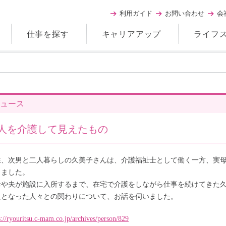
利用ガイド
お問い合わせ
会
仕事を探す
キャリアアップ
ライフ
ュース
3人を介護して見えたもの
在、次男と二人暮らしの久美子さんは、介護福祉士として働く一方、実
きました。
母や夫が施設に入所するまで、在宅で介護をしながら仕事を続けてきた
えとなった人々との関わりについて、お話を伺いました。
s://ryouritsu.c-mam.co.jp/archives/person/829