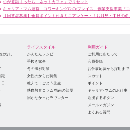
心が煮詰まったら「ネットカフェ」でリセット
キャリア・マム運営「コワーキングCoCoプレイス」創業支援事業『
【回答者募集】全員ポイント付きミニアンケート！お月見・中秋の名
ライフスタイル
利用ガイド
のはなし
かんたんレシピ
ご利用にあたって
手抜き家事
会員登録
C
冬の風邪対策
お仕事応募から採用まで
知識
女性のからだ特集
スカウト
１日
教えて！ごとう先生
ポイント
介
熱血教育コラム 指南の部屋
キャリア･マムのお仕事
届かなかったラヴレター
応援するボタン
識
メールマガジン
よくある質問