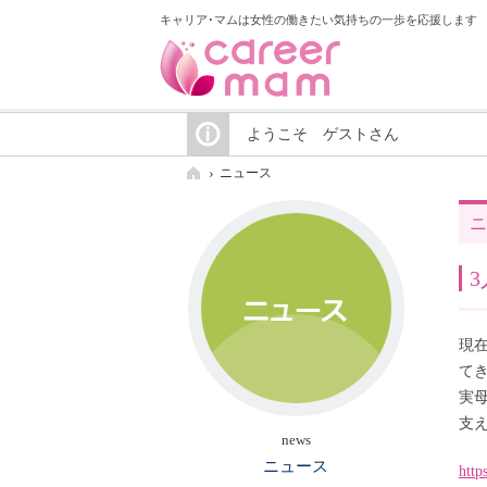
キャリア･マムは女性の働きたい気持ちの一歩を応援します
ようこそ ゲストさん
ニュース
ニ
現
て
実
支
news
ニュース
http