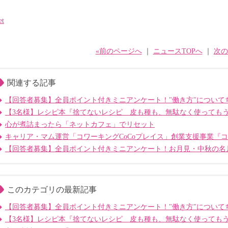
et
«前のページへ
｜
ニュースTOPへ
｜
次の
関連する記事
【回答者募集】全員ポイント付きミニアンケート！"働き方"について
【3名様】レシピ本『捨てないレシピ 皮も種も、無駄なく使っても
心が煮詰まったら「ネットカフェ」でリセット
キャリア・マム運営「コワーキングCoCoプレイス」創業支援事業『
【回答者募集】全員ポイント付きミニアンケート！お月見・中秋の名
このカテゴリの最新記事
【回答者募集】全員ポイント付きミニアンケート！"働き方"について
【3名様】レシピ本『捨てないレシピ 皮も種も、無駄なく使っても