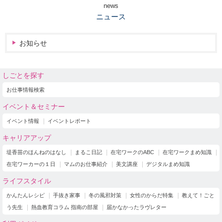
news
ニュース
お知らせ
しごとを探す
お仕事情報検索
イベント＆セミナー
イベント情報
イベントレポート
キャリアアップ
堤香苗のほんねのはなし
まるこ日記
在宅ワークのABC
在宅ワークまめ知識
在宅ワーカーの１日
マムのお仕事紹介
美文講座
デジタルまめ知識
ライフスタイル
かんたんレシピ
手抜き家事
冬の風邪対策
女性のからだ特集
教えて！ごと
う先生
熱血教育コラム 指南の部屋
届かなかったラヴレター