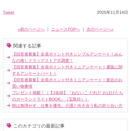
Tweet
2025年11月14日
«前のページへ
｜
ニュースTOPへ
｜
次のページへ»
関連する記事
【回答者募集】全員ポイント付きシンプルアンケート！みん
なの推しドラッグストア大調査！
【回答者募集】全員ポイント付きミニアンケート！通販に関
するアンケートパートⅠ
【回答者募集】全員ポイント付きミニアンケート！最近のお
買い物事情
プレゼント掲載！（【3名様】『ねないこ だれだ おばけたち
のガーランドライトBOOK』（宝島社））
朝は無理せず、仕事を優先。介護と向き合う私の折り合い方
このカテゴリの最新記事