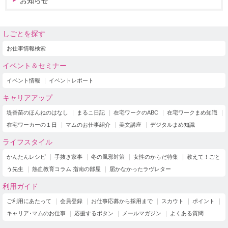
お知らせ
しごとを探す
お仕事情報検索
イベント＆セミナー
イベント情報
イベントレポート
キャリアアップ
堤香苗のほんねのはなし
まるこ日記
在宅ワークのABC
在宅ワークまめ知識
在宅ワーカーの１日
マムのお仕事紹介
美文講座
デジタルまめ知識
ライフスタイル
かんたんレシピ
手抜き家事
冬の風邪対策
女性のからだ特集
教えて！ごと
う先生
熱血教育コラム 指南の部屋
届かなかったラヴレター
利用ガイド
ご利用にあたって
会員登録
お仕事応募から採用まで
スカウト
ポイント
キャリア･マムのお仕事
応援するボタン
メールマガジン
よくある質問