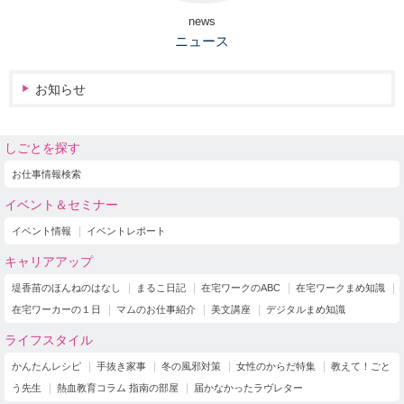
news
ニュース
お知らせ
しごとを探す
お仕事情報検索
イベント＆セミナー
イベント情報
イベントレポート
キャリアアップ
堤香苗のほんねのはなし
まるこ日記
在宅ワークのABC
在宅ワークまめ知識
在宅ワーカーの１日
マムのお仕事紹介
美文講座
デジタルまめ知識
ライフスタイル
かんたんレシピ
手抜き家事
冬の風邪対策
女性のからだ特集
教えて！ごと
う先生
熱血教育コラム 指南の部屋
届かなかったラヴレター