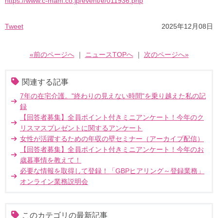
https://www.c-mam.co.jp/event/e/011936.php
Tweet
2025年12月08日
«前のページへ
｜
ニュースTOPへ
｜
次のページへ»
関連する記事
7年の在宅介護。"終わりの見えない時間"を乗り越えた私の記
録
【回答者募集】全員ポイント付きミニアンケート！今年のク
リスマスプレゼントに関するアンケート
女性が活躍するための年収の壁セミナー（アーカイブ配信）
【回答者募集】全員ポイント付きミニアンケート！今年のお
歳暮事情を教えて！
必要な情報を取得して登録！「GBPヒアリング～登録業務」
オンライン業務説明会
このカテゴリの最新記事