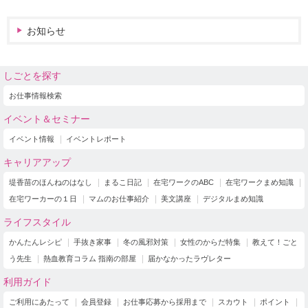
お知らせ
しごとを探す
お仕事情報検索
イベント＆セミナー
イベント情報
イベントレポート
キャリアアップ
堤香苗のほんねのはなし
まるこ日記
在宅ワークのABC
在宅ワークまめ知識
在宅ワーカーの１日
マムのお仕事紹介
美文講座
デジタルまめ知識
ライフスタイル
かんたんレシピ
手抜き家事
冬の風邪対策
女性のからだ特集
教えて！ごと
う先生
熱血教育コラム 指南の部屋
届かなかったラヴレター
利用ガイド
ご利用にあたって
会員登録
お仕事応募から採用まで
スカウト
ポイント