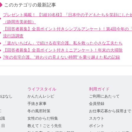
このカテゴリの最新記事
プレゼント掲載！ 【5組10名様】『日本中の子どもたちを笑顔にし
（静岡市美術館）
【回答者募集】全員ポイント付きシンプルアンケート！第4回今年の
流行語調査
「楽がいちばん」で続ける在宅介護。私を救った小さな工夫たち
【回答者募集】全員ポイント付きミニアンケート！年末の大掃除
7年の在宅介護。"終わりの見えない時間"を乗り越えた私の記録
ライフスタイル
利用ガイド
のはなし
かんたんレシピ
ご利用にあたって
手抜き家事
会員登録
C
冬の風邪対策
お仕事応募から採用まで
知識
女性のからだ特集
スカウト
１日
教えて！ごとう先生
ポイント