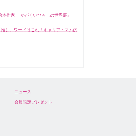
た絵本作家 かがくいひろしの世界展』
「推し」ワードはこれ！キャリア・マム的
ニュース
会員限定プレゼント