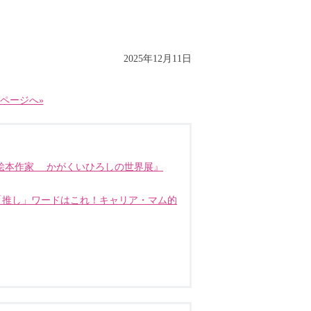
2025年12月11日
ページへ»
た絵本作家 かがくいひろしの世界展』
「推し」ワードはこれ！キャリア・マム的