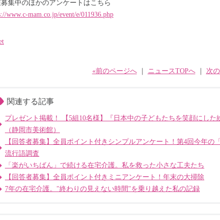
在募集中のほかのアンケートはこちら
s://www.c-mam.co.jp/event/e/011936.php
et
«前のページへ
｜
ニュースTOPへ
｜
次の
関連する記事
プレゼント掲載！ 【5組10名様】『日本中の子どもたちを笑顔にし
（静岡市美術館）
【回答者募集】全員ポイント付きシンプルアンケート！第4回今年の
流行語調査
「楽がいちばん」で続ける在宅介護。私を救った小さな工夫たち
【回答者募集】全員ポイント付きミニアンケート！年末の大掃除
7年の在宅介護。"終わりの見えない時間"を乗り越えた私の記録