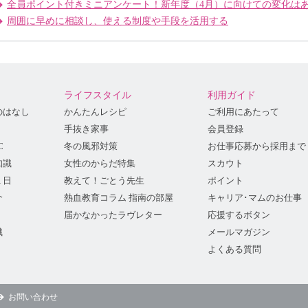
全員ポイント付きミニアンケート！新年度（4月）に向けての変化は
周囲に早めに相談し、使える制度や手段を活用する
ライフスタイル
利用ガイド
のはなし
かんたんレシピ
ご利用にあたって
手抜き家事
会員登録
C
冬の風邪対策
お仕事応募から採用まで
知識
女性のからだ特集
スカウト
１日
教えて！ごとう先生
ポイント
介
熱血教育コラム 指南の部屋
キャリア･マムのお仕事
届かなかったラヴレター
応援するボタン
識
メールマガジン
よくある質問
お問い合わせ