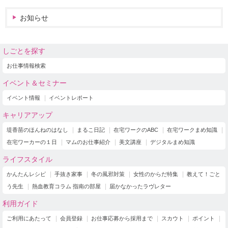
お知らせ
しごとを探す
お仕事情報検索
イベント＆セミナー
イベント情報
イベントレポート
キャリアアップ
堤香苗のほんねのはなし
まるこ日記
在宅ワークのABC
在宅ワークまめ知識
在宅ワーカーの１日
マムのお仕事紹介
美文講座
デジタルまめ知識
ライフスタイル
かんたんレシピ
手抜き家事
冬の風邪対策
女性のからだ特集
教えて！ごと
う先生
熱血教育コラム 指南の部屋
届かなかったラヴレター
利用ガイド
ご利用にあたって
会員登録
お仕事応募から採用まで
スカウト
ポイント