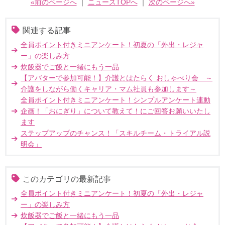
«前のページへ
｜
ニュースTOPへ
｜
次のページへ»
関連する記事
全員ポイント付きミニアンケート！初夏の「外出・レジャ
ー」の楽しみ方
炊飯器でご飯と一緒にもう一品
【アバターで参加可能！】介護とはたらく おしゃべり会 ～
介護をしながら働くキャリア・マム社員も参加します～
全員ポイント付きミニアンケート！シンプルアンケート連動
企画！「おにぎり」について教えて！にご回答お願いいたし
ます
ステップアップのチャンス！「スキルチーム・トライアル説
明会」
このカテゴリの最新記事
全員ポイント付きミニアンケート！初夏の「外出・レジャ
ー」の楽しみ方
炊飯器でご飯と一緒にもう一品