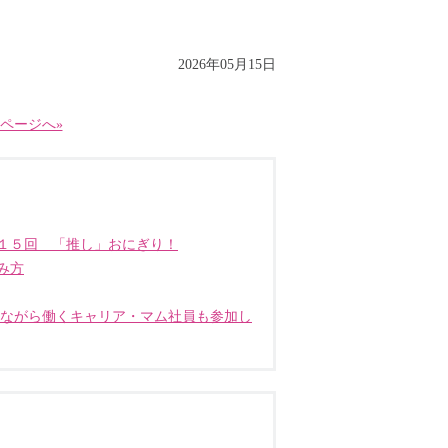
2026年05月15日
ページへ»
１５回 「推し」おにぎり！
み方
しながら働くキャリア・マム社員も参加し