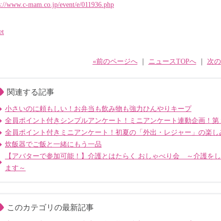
s://www.c-mam.co.jp/event/e/011936.php
et
«前のページへ
｜
ニュースTOPへ
｜
次の
関連する記事
小さいのに頼もしい！お弁当も飲み物も強力ひんやりキープ
全員ポイント付きシンプルアンケート！ミニアンケート連動企画！第
全員ポイント付きミニアンケート！初夏の「外出・レジャー」の楽し
炊飯器でご飯と一緒にもう一品
【アバターで参加可能！】介護とはたらく おしゃべり会 ～介護を
ます～
このカテゴリの最新記事