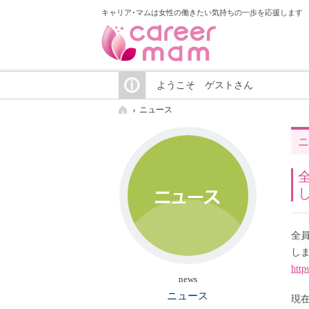
キャリア･マムは女性の働きたい気持ちの一歩を応援します
ようこそ ゲストさん
ニュース
ニ
全
し
http
news
ニュース
現