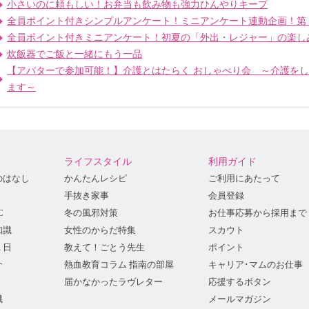
小さいのに頼もしい！お弁当も飲み物も強力ひんやりキープ
全員ポイント付きシンプルアンケート！ミニアンケート連動企画！第
全員ポイント付きミニアンケート！初夏の「外出・レジャー」の楽し
炊飯器でご飯と一緒にもう一品
【アバターで参加可能！】介護とはたらく おしゃべり会 ～介護を
ます～
ライフスタイル
利用ガイド
のはなし
かんたんレシピ
ご利用にあたって
手抜き家事
会員登録
C
冬の風邪対策
お仕事応募から採用まで
知識
女性のからだ特集
スカウト
１日
教えて！ごとう先生
ポイント
介
熱血教育コラム 指南の部屋
キャリア･マムのお仕事
届かなかったラヴレター
応援するボタン
識
メールマガジン