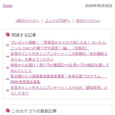
Tweet
2026年06月05日
«前のページへ
｜
ニュースTOPへ
｜
次のページへ»
関連する記事
プレゼント掲載！ 『英単語がスイスイ頭に入る！ えいたん
ごっち ひみつの裏ワザ大発見！ 編』 （宝島社）
全員ポイント付きミニアンケート！この時期の「水分補給ス
タイル」を教えてください
病室からお届け！母と子の奮闘記〜10.母と子の物語を通して
伝えたいこと
東京都ひとり親家庭就業推進事業「未来応援プログラム」
R8年度受講生募集
全員ポイント付きミニアンケート！スマホの「通知管理」ど
うしてる？
このカテゴリの最新記事