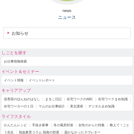
news
ニュース
お知らせ
しごとを探す
お仕事情報検索
イベント＆セミナー
イベント情報
イベントレポート
キャリアアップ
堤香苗のほんねのはなし
まるこ日記
在宅ワークのABC
在宅ワークまめ知識
在宅ワーカーの１日
マムのお仕事紹介
美文講座
デジタルまめ知識
ライフスタイル
かんたんレシピ
手抜き家事
冬の風邪対策
女性のからだ特集
教えて！ごと
う先生
熱血教育コラム 指南の部屋
届かなかったラヴレター