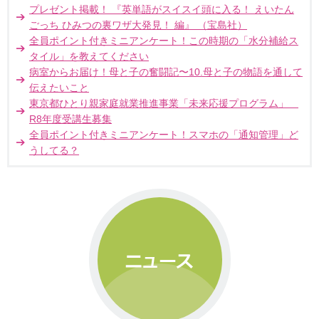
プレゼント掲載！ 『英単語がスイスイ頭に入る！ えいたん
ごっち ひみつの裏ワザ大発見！ 編』 （宝島社）
全員ポイント付きミニアンケート！この時期の「水分補給ス
タイル」を教えてください
病室からお届け！母と子の奮闘記〜10.母と子の物語を通して
伝えたいこと
東京都ひとり親家庭就業推進事業「未来応援プログラム」
R8年度受講生募集
全員ポイント付きミニアンケート！スマホの「通知管理」ど
うしてる？