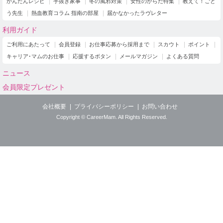
かんたんレシピ
手抜き家事
冬の風邪対策
女性のからだ特集
教えて！ごと
う先生
熱血教育コラム 指南の部屋
届かなかったラヴレター
利用ガイド
ご利用にあたって
会員登録
お仕事応募から採用まで
スカウト
ポイント
キャリア･マムのお仕事
応援するボタン
メールマガジン
よくある質問
ニュース
会員限定プレゼント
会社概要
プライバシーポリシー
お問い合わせ
Copyright © CareerMam. All Rights Reserved.