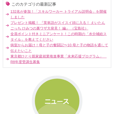
このカテゴリの最新記事
132名が参加！「スキルワーカー トライアル説明会」を開催
しました
プレゼント掲載！ 『英単語がスイスイ頭に入る！ えいたん
ごっち ひみつの裏ワザ大発見！ 編』 （宝島社）
全員ポイント付きミニアンケート！この時期の「水分補給ス
タイル」を教えてください
病室からお届け！母と子の奮闘記〜10.母と子の物語を通して
伝えたいこと
東京都ひとり親家庭就業推進事業「未来応援プログラム」
R8年度受講生募集