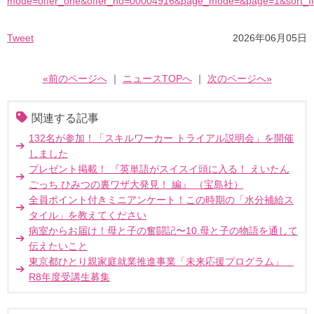
mode=offer_one&offer_no=00004916&page_mode=&page=1&sort_fiel
Tweet
2026年06月05日
«前のページへ
｜
ニュースTOPへ
｜
次のページへ»
関連する記事
132名が参加！「スキルワーカー トライアル説明会」を開催
しました
プレゼント掲載！ 『英単語がスイスイ頭に入る！ えいたん
ごっち ひみつの裏ワザ大発見！ 編』 （宝島社）
全員ポイント付きミニアンケート！この時期の「水分補給ス
タイル」を教えてください
病室からお届け！母と子の奮闘記〜10.母と子の物語を通して
伝えたいこと
東京都ひとり親家庭就業推進事業「未来応援プログラム」
R8年度受講生募集