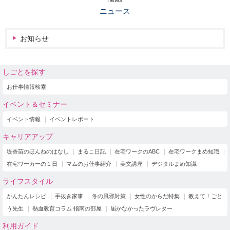
ニュース
お知らせ
しごとを探す
お仕事情報検索
イベント＆セミナー
イベント情報
イベントレポート
キャリアアップ
堤香苗のほんねのはなし
まるこ日記
在宅ワークのABC
在宅ワークまめ知識
在宅ワーカーの１日
マムのお仕事紹介
美文講座
デジタルまめ知識
ライフスタイル
かんたんレシピ
手抜き家事
冬の風邪対策
女性のからだ特集
教えて！ごと
う先生
熱血教育コラム 指南の部屋
届かなかったラヴレター
利用ガイド