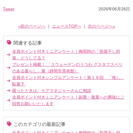
Tweet
2026年06月26日
«前のページへ
｜
ニュースTOPへ
｜
次のページへ»
関連する記事
全員ポイント付きミニアンケート！梅雨時の「部屋干し対
策」どうしてる？
プレゼント掲載！ 「スウェーデンのうつわ グスタフスベリ
のある暮らし」展（静岡市美術館）
全員ポイント付きシンプルアンケート！第１８回 「推し」
駄菓子
困ったときは、ケアマネジャーさんに相談
全員ポイント付きミニアンケート！副業・複業への興味にご
回答お願いいたします
このカテゴリの最新記事
全員ポイント付きミニアンケート！梅雨時の「部屋干し対