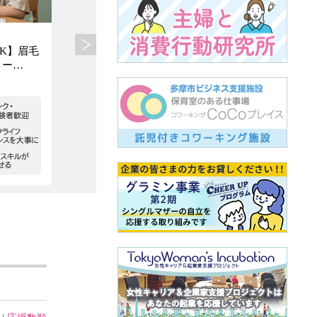
株式会社キャリア・マム
株式会
K】眉毛
SNS投稿用の写真・動画撮影ができ
スマホ
リー…
る方！大募集！
音声収
職種：事務・オフィスワーク全般
職種：