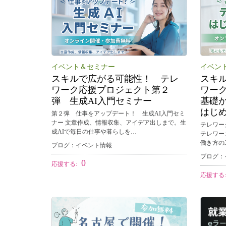
イベント＆セミナー
イベン
スキルで広がる可能性！ テレ
スキ
ワーク応援プロジェクト第２
ワー
弾 生成AI入門セミナー
基礎
はじ
第２弾 仕事をアップデート！ 生成AI入門セミ
ナー 文章作成、情報収集、アイデア出しまで。生
テレワー
成AIで毎日の仕事や暮らしを…
テレワー
働き方の
ブログ：イベント情報
ブログ：
0
応援する:
応援する