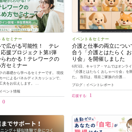
ト＆セミナー
イベント＆セミナー
ルで広がる可能性！ テレ
介護と仕事の両立につい
ク応援プロジェクト第1弾
合う「介護とはたらく 
からわかる！テレワークの
り会」を開催しました
め方セミナー
6月5日、キャリア・マムではオンラ
「介護とはたらく おしゃべり会」を
クの基礎から学べるセミナーです。 現役
た。 当日は、現在ご家族の介護…
カーによるパネルディスカッションで、
工夫をお伝えします。 …
ブログ：イベントレポート
イベント情報
1
応援する:
0
: