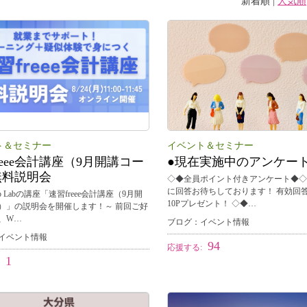
新着順
|
人気順
ト＆セミナー
イベント＆セミナー
reee会計講座（9月開講コー
●現在実施中のアンケー
無料説明会
◇◆全員ポイント付きアンケート◆◇
に回答お待ちしております！ 有効回
Up Labの講座「速習freee会計講座（9月開
10Pプレゼント！ ◇◆…
）」の説明会を開催します！～ 前回ご好
、W…
ブログ：イベント情報
イベント情報
94
応援する:
1
: