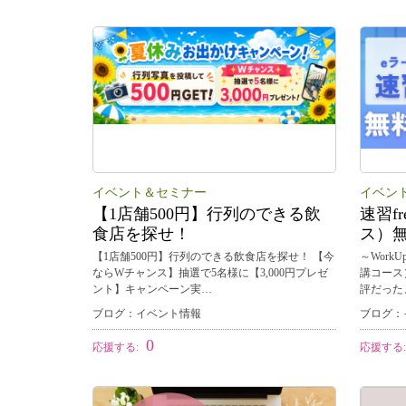
イベント＆セミナー
イベン
【1店舗500円】行列のできる飲
速習f
食店を探せ！
ス）
【1店舗500円】行列のできる飲食店を探せ！ 【今
～Work
ならWチャンス】抽選で5名様に【3,000円プレゼ
講コース
ント】キャンペーン実…
評だった
ブログ：イベント情報
ブログ：
0
応援する:
応援する