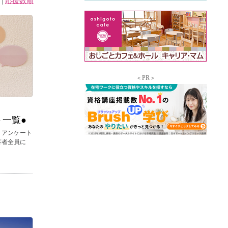
|
応援数順
＜PR＞
ト一覧●
 アンケート
答者全員に