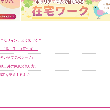
「早期サイン」どう気づく？
 「推し皿」＠回転ずし
「使い捨て防水シーツ」
睡眠以外の休息の取り方」
認定を卒業するまで」