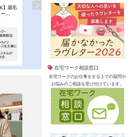
株式会社キャリア・マム
株式会
K】眉毛
【神谷町・麻布十番】時給1,400円！
スマホ
リー…
土日祝のみ可！ゲーム好き…
音声収
職種：
職種：
在宅ワーク相談窓口
在宅ワークのお仕事をする上での疑問や
お悩みのご相談を受け付けています。