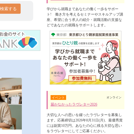
検索する
学びから就職まであなたの働く一歩をサポー
ト! 働き方を考えるセミナーやスキルアップ講
座、希望に合う求人の紹介・就職活動の支援な
どであなたの就職をサポートします。
イベント
オンライン
届かなかったラヴレター2026
大切な人への思いを綴ったラヴレターを募集し
ます。応募締切は2026年8月31日(月)、最優秀賞
には副賞10万円。あなたの心に残る大切な思い
をラヴレターにしてご応募ください。