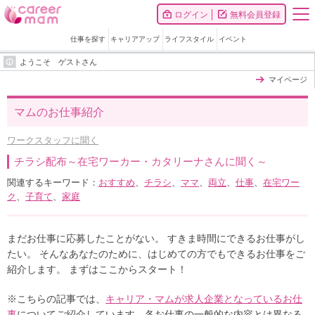
ログイン
無料会員登録
仕事を探す
キャリアアップ
ライフスタイル
イベント
ようこそ ゲストさん
マイページ
マムのお仕事紹介
ワークスタッフに聞く
チラシ配布～在宅ワーカー・カタリーナさんに聞く～
関連するキーワード：
おすすめ
、
チラシ
、
ママ
、
両立
、
仕事
、
在宅ワー
ク
、
子育て
、
家庭
まだお仕事に応募したことがない。 すきま時間にできるお仕事がし
たい。 そんなあなたのために、はじめての方でもできるお仕事をご
紹介します。 まずはここからスタート！
※こちらの記事では、
キャリア・マムが求人企業となっているお仕
事
についてご紹介しています。各お仕事の一般的な内容とは異なる