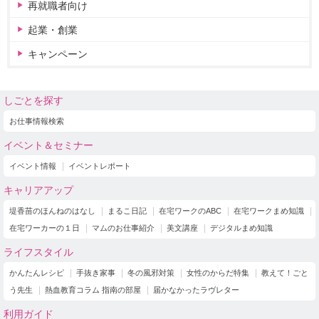
再就職者向け
起業・創業
キャンペーン
しごとを探す
お仕事情報検索
イベント＆セミナー
イベント情報
イベントレポート
キャリアアップ
堤香苗のほんねのはなし
まるこ日記
在宅ワークのABC
在宅ワークまめ知識
在宅ワーカーの１日
マムのお仕事紹介
美文講座
デジタルまめ知識
ライフスタイル
かんたんレシピ
手抜き家事
冬の風邪対策
女性のからだ特集
教えて！ごと
う先生
熱血教育コラム 指南の部屋
届かなかったラヴレター
利用ガイド