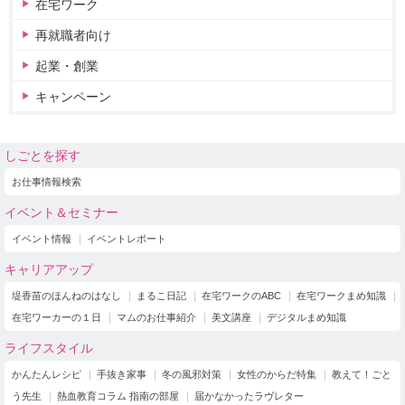
在宅ワーク
再就職者向け
起業・創業
キャンペーン
しごとを探す
お仕事情報検索
イベント＆セミナー
イベント情報
イベントレポート
キャリアアップ
堤香苗のほんねのはなし
まるこ日記
在宅ワークのABC
在宅ワークまめ知識
在宅ワーカーの１日
マムのお仕事紹介
美文講座
デジタルまめ知識
ライフスタイル
かんたんレシピ
手抜き家事
冬の風邪対策
女性のからだ特集
教えて！ごと
う先生
熱血教育コラム 指南の部屋
届かなかったラヴレター