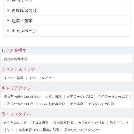
在宅ワーク
再就職者向け
起業・創業
キャンペーン
しごとを探す
お仕事情報検索
イベント＆セミナー
イベント情報
イベントレポート
キャリアアップ
堤香苗のほんねのはなし
まるこ日記
在宅ワークのABC
在宅ワークまめ知識
在宅ワーカーの１日
マムのお仕事紹介
美文講座
デジタルまめ知識
ライフスタイル
かんたんレシピ
手抜き家事
冬の風邪対策
女性のからだ特集
教えて！ごと
う先生
熱血教育コラム 指南の部屋
届かなかったラヴレター