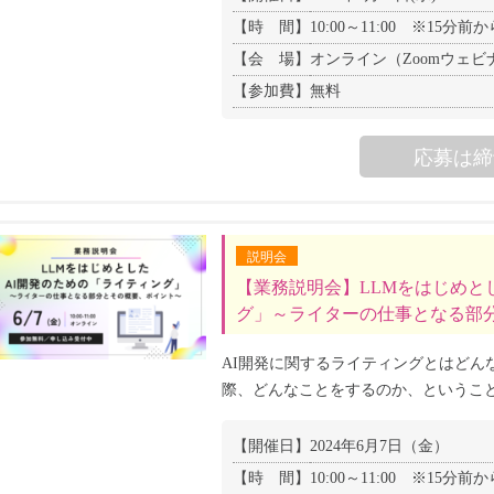
【時 間】
10:00～11:00 ※15
【会 場】
オンライン（Zoomウェビ
【参加費】
無料
応募は締
説明会
【業務説明会】LLMをはじめと
グ」～ライターの仕事となる部
AI開発に関するライティングとはどん
際、どんなことをするのか、というこ
【開催日】
2024年6月7日（金）
【時 間】
10:00～11:00 ※15分