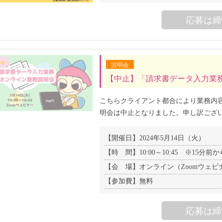
応募は締
説明会
【中止】「請求書データ入力業
こちらクライアント都合により業務内
明会は中止となりました。申し訳ござ
【開催日】
2024年5月14日（火）
【時 間】
10:00～10:45 ※15
【会 場】
オンライン（Zoomウェビ
【参加費】
無料
応募は締