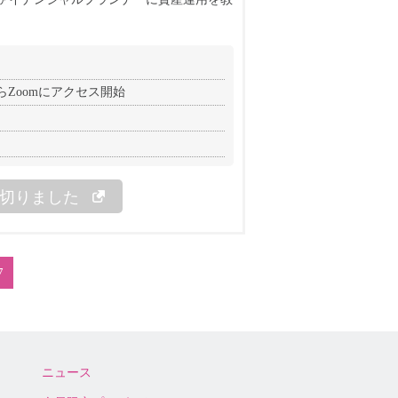
前からZoomにアクセス開始
切りました
7
ニュース