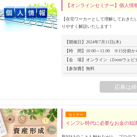
【オンラインセミナー】個人情報
【在宅ワーカーとして理解しておきた
りやすく解説いたします！
【開催日】
2024年7月11日(木)
【時 間】
10:00～11:00 ※15
【会 場】
オンライン（Zoomウェビ
【参加費】
無料
応募は締
セミナー
インフレ時代に必要なお金の知識
新NISAのことも触れながら、プロの