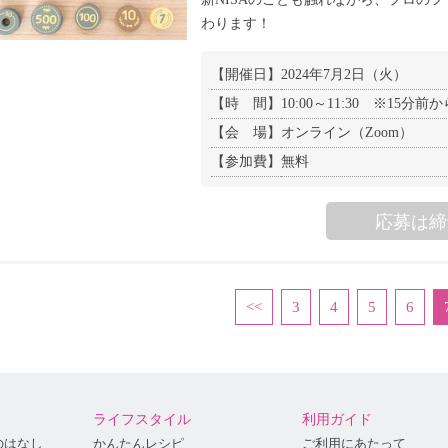
わります！
【開催日】
2024年7月2日（火）
【時 間】
10:00～11:30 ※15分
【会 場】
オンライン（Zoom）
【参加費】
無料
応募は締
<<
3
4
5
6
ライフスタイル
利用ガイド
のはなし
かんたんレシピ
ご利用にあたって