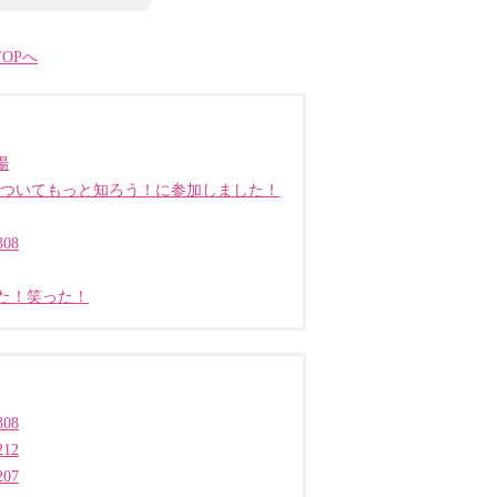
OPへ
場
についてもっと知ろう！に参加しました！
08
た！笑った！
08
12
07