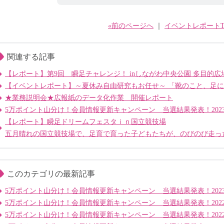
«前のページへ
｜
イベントレポートT
関連する記事
【レポート】第9回 瞬足チャレンジ！ inしながわ中央公園 多目的広
【イベントレポート】～夏休み自由研究もお任せ～ 「靴のこと、足
★業務説明会★広報紙のデータ化作業 開催レポート
5万ポイント山分け！会員情報更新キャンペーン 当選結果発表！2023
【レポート】瞬足ドリームフェスタｉｎ国立競技場
五月晴れの国立競技場で、足育で育った子どもたちが、のびのび走っ
このカテゴリの最新記事
5万ポイント山分け！会員情報更新キャンペーン 当選結果発表！2023
5万ポイント山分け！会員情報更新キャンペーン 当選結果発表！2022
5万ポイント山分け！会員情報更新キャンペーン 当選結果発表！2022