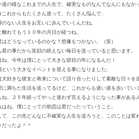
い道の様なこれまでの人生で、確実なものなんてなんにもなか
分これからもたくさん迷って、たくさん悩んで、
解のない人生をお互いに歩んでいくんだね。
と離れてもう１０年の月日が経つね。
君はどうなっているのかな？想像もつかない。（笑）
も君の事だから笑顔の絶えない毎日を送っていると思います。
はね、今年は僕にとって大きな節目の年になるんだ！
婚という大きなイベントを迎える事になりました。
は大好きな彼女と将来について語り合ったりして素敵な日々を
望に満ちた生活を送ってるけど、これからも迷い道を歩いてい
もね、２５年経ってやっと迷わず言えるようになった事がある
れはね。僕にとっての初恋は君だったっていうこと。
して、この先どんなに不確実な人生を送ろうと、このことは変
きだったよ＾＾