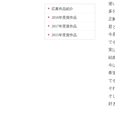
迷
応募作品紹介
多
2016年受賞作品
正
2017年受賞作品
君
今
2015年受賞作品
で
実
結
今
希
で
そ
そ
好