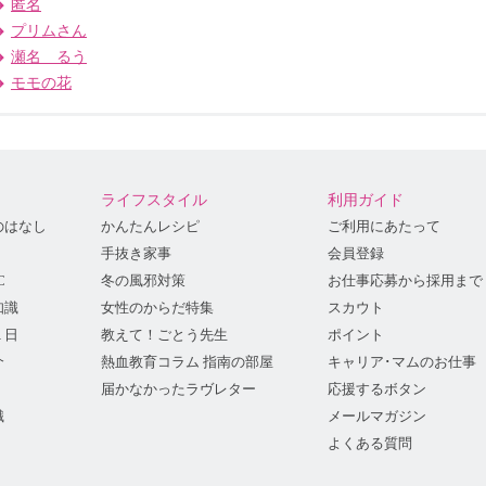
匿名
プリムさん
瀬名 るう
モモの花
ライフスタイル
利用ガイド
のはなし
かんたんレシピ
ご利用にあたって
手抜き家事
会員登録
C
冬の風邪対策
お仕事応募から採用まで
知識
女性のからだ特集
スカウト
１日
教えて！ごとう先生
ポイント
介
熱血教育コラム 指南の部屋
キャリア･マムのお仕事
届かなかったラヴレター
応援するボタン
識
メールマガジン
よくある質問