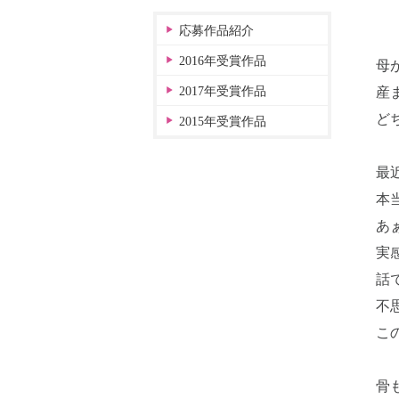
応募作品紹介
2016年受賞作品
母
2017年受賞作品
産
ど
2015年受賞作品
最
本
あ
実
話
不
こ
骨