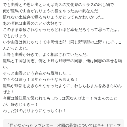
でも由香との思い出といえば高３の文化祭のクラスの出し物で、
俺が龍馬で由香がおりょうの役をやったあの劇なんだ！
慣れない土佐弁で喋るおりょうがとってもかわいかった。
あの頃俺は由香のことが大好きで、
このまま暗殺されなかったらどれほど幸せだろうって思ってたよ。
でもおりょう、
いや由香は俺じゃなくて中岡慎太郎（同じ野球部の上野）にぞっこ
んだったよね。
上野も由香が好きで、よく相談されていたんだ。
龍馬と中岡は同志、俺と上野も野球部の同志、俺は同志の幸せを願
い、
そっと由香という存在から脱藩した...。
でも今は違う！３年たった今なら言える！
龍馬が維新をあきらめなかったように、わしもおまんをあきらめん
ぜよ！
今度は近江屋で襲われても...わしは死なんぜよー！おまんのこと
が、好きじゃきー！
わしだけのおりょうになっちくれ！
「届かなかったラヴレター」次回の募集についてはキャリア・マ