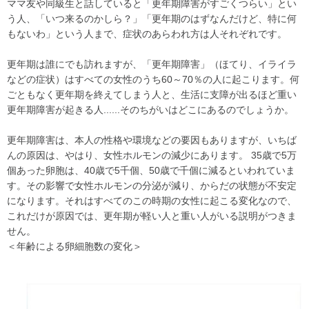
ママ友や同級生と話していると「更年期障害がすごくつらい」とい
う人、「いつ来るのかしら？」「更年期のはずなんだけど、特に何
もないわ」という人まで、症状のあらわれ方は人それぞれです。
更年期は誰にでも訪れますが、「更年期障害」（ほてり、イライラ
などの症状）はすべての女性のうち60～70％の人に起こります。何
ごともなく更年期を終えてしまう人と、生活に支障が出るほど重い
更年期障害が起きる人......そのちがいはどこにあるのでしょうか。
更年期障害は、本人の性格や環境などの要因もありますが、いちば
んの原因は、やはり、女性ホルモンの減少にあります。 35歳で5万
個あった卵胞は、40歳で5千個、50歳で千個に減るといわれていま
す。その影響で女性ホルモンの分泌が減り、からだの状態が不安定
になります。それはすべてのこの時期の女性に起こる変化なので、
これだけが原因では、更年期が軽い人と重い人がいる説明がつきま
せん。
＜年齢による卵細胞数の変化＞