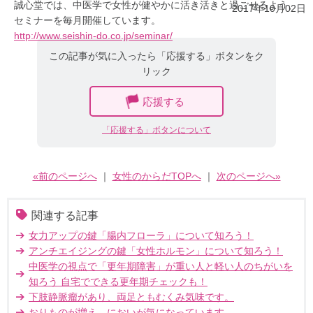
誠心堂では、中医学で女性が健やかに活き活きと過ごせるよう、
2017年10月02日
セミナーを毎月開催しています。
http://www.seishin-do.co.jp/seminar/
この記事が気に入ったら「応援する」ボタンをク
リック
応援する
「応援する」ボタンについて
«前のページへ
｜
女性のからだTOPへ
｜
次のページへ»
関連する記事
女力アップの鍵「腸内フローラ」について知ろう！
アンチエイジングの鍵「女性ホルモン」について知ろう！
中医学の視点で「更年期障害」が重い人と軽い人のちがいを
知ろう 自宅でできる更年期チェックも！
下肢静脈瘤があり、両足ともむくみ気味です。
おりものが増え、においが気になっています。