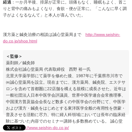
経過
：一か月半後、排尿が正常に。頭痛もなく、睡眠もよく、首こ
りと背中の痛みもよくなり、食欲・便が正常に。「こんなに早く調
子がよくなるなんて」と本人が喜んでいた。
漢方薬と鍼灸治療の相談は誠心堂薬局まで
http://www.seishin-
do.co.jp/shop.html
＜監修＞
薬剤師／鍼灸師
株式会社誠心堂薬局 代表取締役 西野 裕一氏
北里大学薬学部にて薬学を修めた後、1987年に千葉県市川市で
㈱誠心堂薬局を設立。現在までに、漢方薬局、鍼灸院、エステサ
ロンを含めて首都圏に22店舗を構える規模に成長させた。近年は
一般社団法人日本中医学会評議員、世界中医学連合会常務理事、
中国漢方普及協会会長など数多くの中医学会の分野にて、中医学
および漢方・鍼灸をはじめとする東洋医学全般の有用性を啓蒙・
普及させる活動に尽力。特に婦人科領域においては長年の臨床経
験に基づいた内容でのセミナー講師も多数務めている。 誠心堂
薬局
http://www.seishin-do.co.jp/