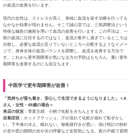
の血流の改善を行います。
現代の女性は、ストレスが高く、単純に血流を促す治療を行っても
なかなか効果が現れません。そこで誠心堂では、三焦調整法という
特殊な鍼灸の施術を用いて血流の改善を行います。この手法は、一
部の血流に注目するのではなく、血流が集中し過ぎているところは
分散し、必要な血流が足りていないところへ分配するようなイメー
ジで、身体全体の血流バランスを調整し、血流を改善する方法で
す。これから更年期障害が気になる方の予防はもちろん、重い更年
期障害を改善するのにも役立ちます。
中医学で更年期障害が改善！
「気持ちが落ち着き、安心して生活できるようになりました」＜A
さん・女性・48歳の場合＞
来店の状況
：専業主婦、小柄で化粧をきちんとする方。
自覚症状
：ホットフラッシュ、汗が流れて化粧が崩れて恥ずかし
い、下半身の冷え、眠れない、毎晩寝付きが悪い、掛け時計の秒針
の音や窓の隙間の光や夫の呼吸など全部気になる、夜の不眠で昼間