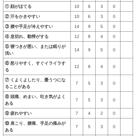
① 顔がほてる
10
6
3
0
② 汗をかきやすい
10
6
3
０
③ 腰や手足が冷えやすい
14
9
5
０
④ 息切れ、動悸がする
12
8
4
０
⑤ 寝つきが悪い、または眠りが
14
9
5
０
浅い
⑥ 怒りやすく、すぐイライラす
12
8
4
０
る
⑦ くよくよしたり、憂うつにな
7
5
3
０
ることがある
⑧ 頭痛、めまい、吐き気がよく
7
5
3
０
ある
⑨ 疲れやすい
7
4
2
０
⑩ 肩こり、腰痛、手足の痛みが
7
5
3
０
ある