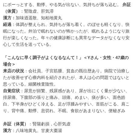
にボーっとする、動悸、やる気が出ない、気持ちが落ち込む。
弁証
（体質）
：腎陰虚、肝気滞
漢方：
加味逍遥散、知柏地黄丸
経過
：体調が整えられ、気持ちが落ち着く。のぼせも軽くなり、快
眠になった。外泊で眠れないのが怖かったが、眠れるようになり旅
行が楽しくなった。年々の健康診断にも異常なデータがなくなり安
心して生活を送っている。
「こんなに早く調子がよくなるなんて！」＜Yさん・女性・47歳の
場合＞
来店の状況
：会社員。子宮筋腫、貧血の既往歴あり。病院で治療し
たが改善せず心療内科を紹介されたが、本人は心の問題ではないと
思っている。細菌検査陰性。
自覚症状
：尿意が頻繁、残尿感があり、尿が出にくく量が少ない、
排尿痛、下腹部の張りと痛み、頭痛、めまい、痰が多い、面色皓
白、下半身がひどく冷える、足が浮腫みやすい、首筋がこる、肩こ
り、背中痛、動悸、息切れ、不眠、食欲があまりない、便秘ぎみ
弁証（体質）
：腎陽虧損，心肝気虚
漢方
：八味地黄丸、甘麦大棗湯