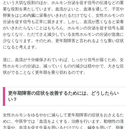
という大切な役割のほか、ホルモン分泌を促す信号の伝達などの重
要な役割を果たしています。血流がよいと、血液を通して、子宮や
卵巣をはじめ内臓に栄養がいきわたるだけでなく、女性ホルモンの
分泌を促す信号も正常に届きます。しかし、血流が悪くなると栄養
がいきわたらないことはもちろん、ホルモンの分泌を促す信号も届
かなくなり、ただでさえ減少している女性ホルモンの分泌が急激に
少なくなります。そのため、更年期障害と言われるような重い症状
になると考えます。
逆に、血流が十分確保されていれば、しっかり信号が届くため、女
性ホルモンの分泌は、減っていくものの減少は穏やかで、大きな症
状がでることなく更年期を乗り切れるのです。
更年期障害の症状を改善するためには、どうしたらい
い？
女性ホルモンをゆるやかに減らして更年期障害の症状をおさえるた
めに、中医学では「血流をよくする」治療を行います。動物性の漢
方薬や、血流を促す生薬を用いるだけでなく、鍼灸を用いて、卵巣