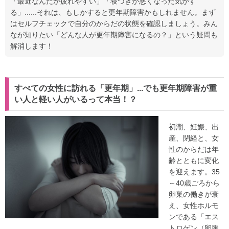
「最近なんだか疲れやすい」「寝つきが悪くなった気がす
る」......それは、もしかすると更年期障害かもしれません。まず
はセルフチェックで自分のからだの状態を確認しましょう。みん
なが知りたい「どんな人が更年期障害になるの？」という疑問も
解消します！
すべての女性に訪れる「更年期」...でも更年期障害が重
い人と軽い人がいるって本当！？
初潮、妊娠、出
産、閉経と、女
性のからだは年
齢とともに変化
を迎えます。35
～40歳ごろから
卵巣の働きが衰
え、女性ホルモ
ンである「エス
トロゲン（卵胞