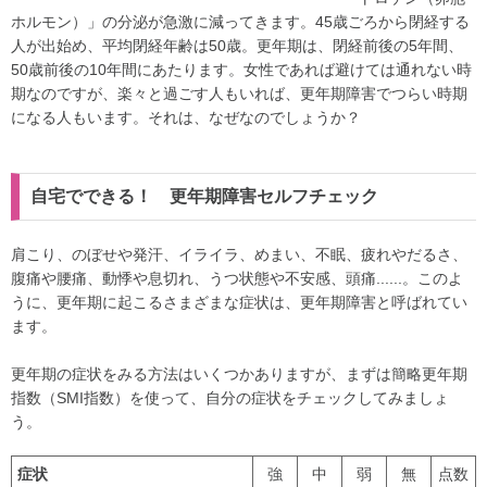
ホルモン）」の分泌が急激に減ってきます。45歳ごろから閉経する
人が出始め、平均閉経年齢は50歳。更年期は、閉経前後の5年間、
50歳前後の10年間にあたります。女性であれば避けては通れない時
期なのですが、楽々と過ごす人もいれば、更年期障害でつらい時期
になる人もいます。それは、なぜなのでしょうか？
自宅でできる！ 更年期障害セルフチェック
肩こり、のぼせや発汗、イライラ、めまい、不眠、疲れやだるさ、
腹痛や腰痛、動悸や息切れ、うつ状態や不安感、頭痛......。このよ
うに、更年期に起こるさまざまな症状は、更年期障害と呼ばれてい
ます。
更年期の症状をみる方法はいくつかありますが、まずは簡略更年期
指数（SMI指数）を使って、自分の症状をチェックしてみましょ
う。
症状
強
中
弱
無
点数