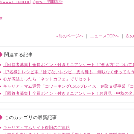
://www.c-mam.co.jp/present/#000929
et
«前のページへ
｜
ニュースTOPへ
｜
次の
関連する記事
【回答者募集】全員ポイント付きミニアンケート！"働き方"について
【3名様】レシピ本『捨てないレシピ 皮も種も、無駄なく使っても
心が煮詰まったら「ネットカフェ」でリセット
キャリア・マム運営「コワーキングCoCoプレイス」創業支援事業『
【回答者募集】全員ポイント付きミニアンケート！お月見・中秋の名
このカテゴリの最新記事
キャリア・マムサイト復旧のご連絡