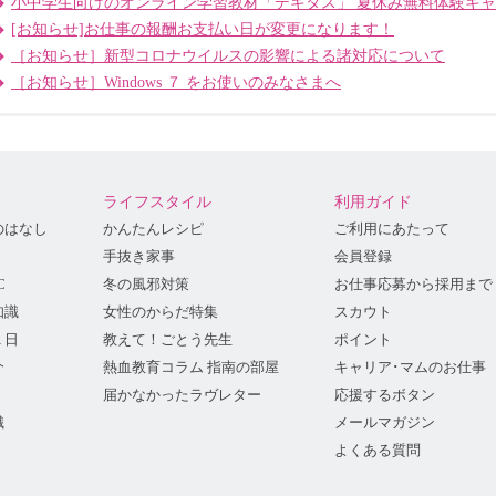
小中学生向けのオンライン学習教材「デキタス」 夏休み無料体験キ
[お知らせ]お仕事の報酬お支払い日が変更になります！
［お知らせ］新型コロナウイルスの影響による諸対応について
［お知らせ］Windows ７ をお使いのみなさまへ
ライフスタイル
利用ガイド
のはなし
かんたんレシピ
ご利用にあたって
手抜き家事
会員登録
C
冬の風邪対策
お仕事応募から採用まで
知識
女性のからだ特集
スカウト
１日
教えて！ごとう先生
ポイント
介
熱血教育コラム 指南の部屋
キャリア･マムのお仕事
届かなかったラヴレター
応援するボタン
識
メールマガジン
よくある質問