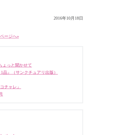
2016年10月18日
ページへ»
ちょっと聞かせて
う1品』（サンクチュアリ出版）
ココチャレ』
月