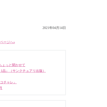
2021年04月14日
ページへ»
ちょっと聞かせて
う1品』（サンクチュアリ出版）
ココチャレ』
月