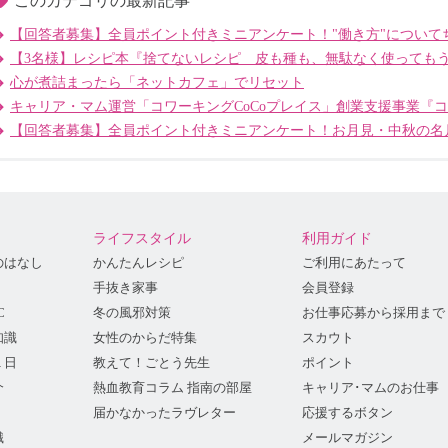
このカテゴリの最新記事
【回答者募集】全員ポイント付きミニアンケート！"働き方"について
【3名様】レシピ本『捨てないレシピ 皮も種も、無駄なく使っても
心が煮詰まったら「ネットカフェ」でリセット
キャリア・マム運営「コワーキングCoCoプレイス」創業支援事業『
【回答者募集】全員ポイント付きミニアンケート！お月見・中秋の名
ライフスタイル
利用ガイド
のはなし
かんたんレシピ
ご利用にあたって
手抜き家事
会員登録
C
冬の風邪対策
お仕事応募から採用まで
知識
女性のからだ特集
スカウト
１日
教えて！ごとう先生
ポイント
介
熱血教育コラム 指南の部屋
キャリア･マムのお仕事
届かなかったラヴレター
応援するボタン
識
メールマガジン