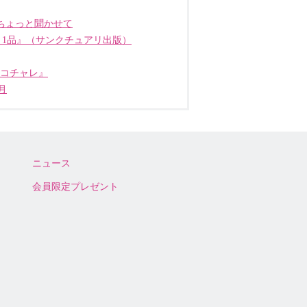
ちょっと聞かせて
う1品』（サンクチュアリ出版）
ココチャレ』
月
ニュース
会員限定プレゼント