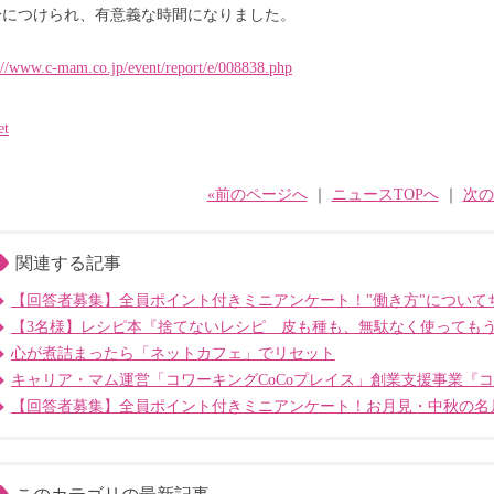
身につけられ、有意義な時間になりました。
://www.c-mam.co.jp/event/report/e/008838.php
et
«前のページへ
｜
ニュースTOPへ
｜
次の
関連する記事
【回答者募集】全員ポイント付きミニアンケート！"働き方"について
【3名様】レシピ本『捨てないレシピ 皮も種も、無駄なく使っても
心が煮詰まったら「ネットカフェ」でリセット
キャリア・マム運営「コワーキングCoCoプレイス」創業支援事業『
【回答者募集】全員ポイント付きミニアンケート！お月見・中秋の名