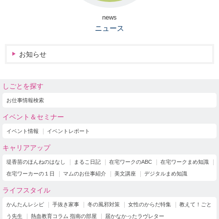
news
ニュース
お知らせ
しごとを探す
お仕事情報検索
イベント＆セミナー
イベント情報
イベントレポート
キャリアアップ
堤香苗のほんねのはなし
まるこ日記
在宅ワークのABC
在宅ワークまめ知識
在宅ワーカーの１日
マムのお仕事紹介
美文講座
デジタルまめ知識
ライフスタイル
かんたんレシピ
手抜き家事
冬の風邪対策
女性のからだ特集
教えて！ごと
う先生
熱血教育コラム 指南の部屋
届かなかったラヴレター