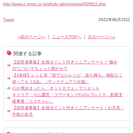
http://www.c-mam.co.jp/shufu-labo/news/e/009911.php
Tweet
2022年06月23日
«前のページへ
｜
ニュースTOPへ
｜
次のページへ»
関連する記事
【回答者募集】全員ポイント付きミニアンケート！"働き
方"についてちょっと聞かせて
【3名様】レシピ本『捨てないレシピ 皮も種も、無駄なく
使ってもう1品』（サンクチュアリ出版）
心が煮詰まったら「ネットカフェ」でリセット
キャリア・マム運営「コワーキングCoCoプレイス」創業支
援事業『ココチャレ』
【回答者募集】全員ポイント付きミニアンケート！お月見・
中秋の名月