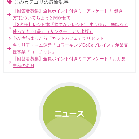
このカテゴリの最新記事
【回答者募集】全員ポイント付きミニアンケート！"働き
方"についてちょっと聞かせて
【3名様】レシピ本『捨てないレシピ 皮も種も、無駄なく
使ってもう1品』（サンクチュアリ出版）
心が煮詰まったら「ネットカフェ」でリセット
キャリア・マム運営「コワーキングCoCoプレイス」創業支
援事業『ココチャレ』
【回答者募集】全員ポイント付きミニアンケート！お月見・
中秋の名月