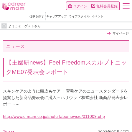
ログイン
無料会員登録
仕事を探す
キャリアアップ
ライフスタイル
イベント
ようこそ ゲストさん
マイページ
ニュース
【主婦研news】Feel Freedomスカルプトニッ
クME07発表会レポート
スキンケアのように頭皮もケア ！育毛ケアのニュースタンダードを
提案した新商品発表会に潜入～ハリウッド株式会社 新商品発表会レ
ポート～
http://www.c-mam.co.jp/shufu-labo/news/e/011009.php