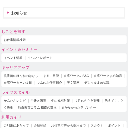
お知らせ
しごとを探す
お仕事情報検索
イベント＆セミナー
イベント情報
イベントレポート
キャリアアップ
堤香苗のほんねのはなし
まるこ日記
在宅ワークのABC
在宅ワークまめ知識
在宅ワーカーの１日
マムのお仕事紹介
美文講座
デジタルまめ知識
ライフスタイル
かんたんレシピ
手抜き家事
冬の風邪対策
女性のからだ特集
教えて！ごと
う先生
熱血教育コラム 指南の部屋
届かなかったラヴレター
利用ガイド
ご利用にあたって
会員登録
お仕事応募から採用まで
スカウト
ポイント