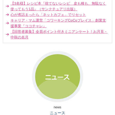
【3名様】レシピ本『捨てないレシピ 皮も種も、無駄なく
使ってもう1品』（サンクチュアリ出版）
心が煮詰まったら「ネットカフェ」でリセット
キャリア・マム運営「コワーキングCoCoプレイス」創業支
援事業『ココチャレ』
【回答者募集】全員ポイント付きミニアンケート！お月見・
中秋の名月
news
ニュース