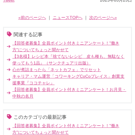
Tweet
2023年05月25日
«前のページへ
｜
ニュースTOPへ
｜
次のページへ»
関連する記事
【回答者募集】全員ポイント付きミニアンケート！"働き
方"についてちょっと聞かせて
【3名様】レシピ本『捨てないレシピ 皮も種も、無駄なく
使ってもう1品』（サンクチュアリ出版）
心が煮詰まったら「ネットカフェ」でリセット
キャリア・マム運営「コワーキングCoCoプレイス」創業支
援事業『ココチャレ』
【回答者募集】全員ポイント付きミニアンケート！お月見・
中秋の名月
このカテゴリの最新記事
【回答者募集】全員ポイント付きミニアンケート！"働き
方"についてちょっと聞かせて