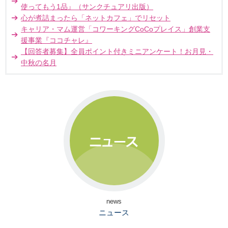
使ってもう1品』（サンクチュアリ出版）
心が煮詰まったら「ネットカフェ」でリセット
キャリア・マム運営「コワーキングCoCoプレイス」創業支
援事業『ココチャレ』
【回答者募集】全員ポイント付きミニアンケート！お月見・
中秋の名月
news
ニュース