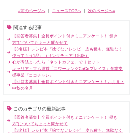
«前のページへ
｜
ニュースTOPへ
｜
次のページへ»
関連する記事
【回答者募集】全員ポイント付きミニアンケート！"働き
方"についてちょっと聞かせて
【3名様】レシピ本『捨てないレシピ 皮も種も、無駄なく
使ってもう1品』（サンクチュアリ出版）
心が煮詰まったら「ネットカフェ」でリセット
キャリア・マム運営「コワーキングCoCoプレイス」創業支
援事業『ココチャレ』
【回答者募集】全員ポイント付きミニアンケート！お月見・
中秋の名月
このカテゴリの最新記事
【回答者募集】全員ポイント付きミニアンケート！"働き
方"についてちょっと聞かせて
【3名様】レシピ本『捨てないレシピ 皮も種も、無駄なく