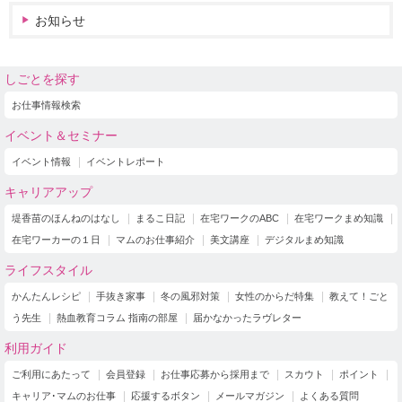
お知らせ
しごとを探す
お仕事情報検索
イベント＆セミナー
イベント情報
イベントレポート
キャリアアップ
堤香苗のほんねのはなし
まるこ日記
在宅ワークのABC
在宅ワークまめ知識
在宅ワーカーの１日
マムのお仕事紹介
美文講座
デジタルまめ知識
ライフスタイル
かんたんレシピ
手抜き家事
冬の風邪対策
女性のからだ特集
教えて！ごと
う先生
熱血教育コラム 指南の部屋
届かなかったラヴレター
利用ガイド
ご利用にあたって
会員登録
お仕事応募から採用まで
スカウト
ポイント
キャリア･マムのお仕事
応援するボタン
メールマガジン
よくある質問