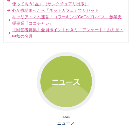
使ってもう1品』（サンクチュアリ出版）
心が煮詰まったら「ネットカフェ」でリセット
キャリア・マム運営「コワーキングCoCoプレイス」創業支
援事業『ココチャレ』
【回答者募集】全員ポイント付きミニアンケート！お月見・
中秋の名月
news
ニュース