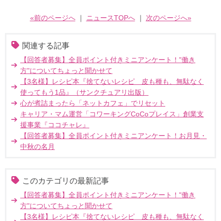
«前のページへ
｜
ニュースTOPへ
｜
次のページへ»
関連する記事
【回答者募集】全員ポイント付きミニアンケート！"働き
方"についてちょっと聞かせて
【3名様】レシピ本『捨てないレシピ 皮も種も、無駄なく
使ってもう1品』（サンクチュアリ出版）
心が煮詰まったら「ネットカフェ」でリセット
キャリア・マム運営「コワーキングCoCoプレイス」創業支
援事業『ココチャレ』
【回答者募集】全員ポイント付きミニアンケート！お月見・
中秋の名月
このカテゴリの最新記事
【回答者募集】全員ポイント付きミニアンケート！"働き
方"についてちょっと聞かせて
【3名様】レシピ本『捨てないレシピ 皮も種も、無駄なく