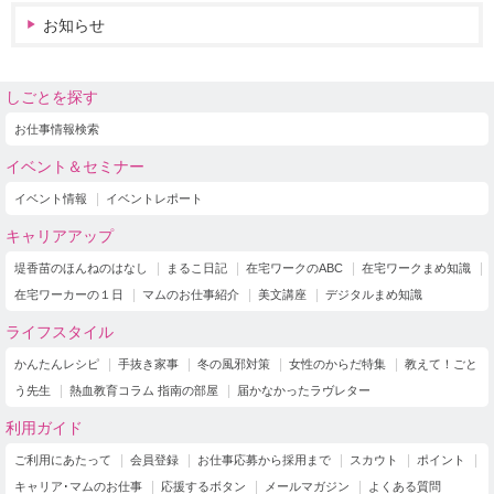
お知らせ
しごとを探す
お仕事情報検索
イベント＆セミナー
イベント情報
イベントレポート
キャリアアップ
堤香苗のほんねのはなし
まるこ日記
在宅ワークのABC
在宅ワークまめ知識
在宅ワーカーの１日
マムのお仕事紹介
美文講座
デジタルまめ知識
ライフスタイル
かんたんレシピ
手抜き家事
冬の風邪対策
女性のからだ特集
教えて！ごと
う先生
熱血教育コラム 指南の部屋
届かなかったラヴレター
利用ガイド
ご利用にあたって
会員登録
お仕事応募から採用まで
スカウト
ポイント
キャリア･マムのお仕事
応援するボタン
メールマガジン
よくある質問