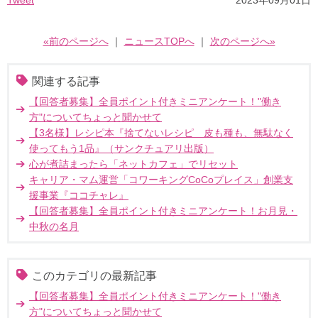
Tweet
2023年09月01日
«前のページへ
｜
ニュースTOPへ
｜
次のページへ»
関連する記事
【回答者募集】全員ポイント付きミニアンケート！"働き
方"についてちょっと聞かせて
【3名様】レシピ本『捨てないレシピ 皮も種も、無駄なく
使ってもう1品』（サンクチュアリ出版）
心が煮詰まったら「ネットカフェ」でリセット
キャリア・マム運営「コワーキングCoCoプレイス」創業支
援事業『ココチャレ』
【回答者募集】全員ポイント付きミニアンケート！お月見・
中秋の名月
このカテゴリの最新記事
【回答者募集】全員ポイント付きミニアンケート！"働き
方"についてちょっと聞かせて