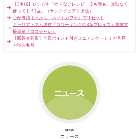
【3名様】レシピ本『捨てないレシピ 皮も種も、無駄なく
使ってもう1品』（サンクチュアリ出版）
心が煮詰まったら「ネットカフェ」でリセット
キャリア・マム運営「コワーキングCoCoプレイス」創業支
援事業『ココチャレ』
【回答者募集】全員ポイント付きミニアンケート！お月見・
中秋の名月
news
ニュース