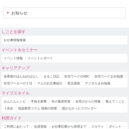
お知らせ
しごとを探す
お仕事情報検索
イベント＆セミナー
イベント情報
イベントレポート
キャリアアップ
堤香苗のほんねのはなし
まるこ日記
在宅ワークのABC
在宅ワークまめ知識
在宅ワーカーの１日
マムのお仕事紹介
美文講座
デジタルまめ知識
ライフスタイル
かんたんレシピ
手抜き家事
冬の風邪対策
女性のからだ特集
教えて！ごと
う先生
熱血教育コラム 指南の部屋
届かなかったラヴレター
利用ガイド
ご利用にあたって
会員登録
お仕事応募から採用まで
スカウト
ポイント