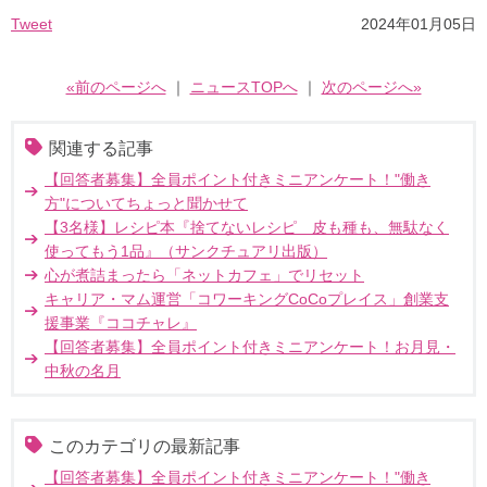
Tweet
2024年01月05日
«前のページへ
｜
ニュースTOPへ
｜
次のページへ»
関連する記事
【回答者募集】全員ポイント付きミニアンケート！"働き
方"についてちょっと聞かせて
【3名様】レシピ本『捨てないレシピ 皮も種も、無駄なく
使ってもう1品』（サンクチュアリ出版）
心が煮詰まったら「ネットカフェ」でリセット
キャリア・マム運営「コワーキングCoCoプレイス」創業支
援事業『ココチャレ』
【回答者募集】全員ポイント付きミニアンケート！お月見・
中秋の名月
このカテゴリの最新記事
【回答者募集】全員ポイント付きミニアンケート！"働き