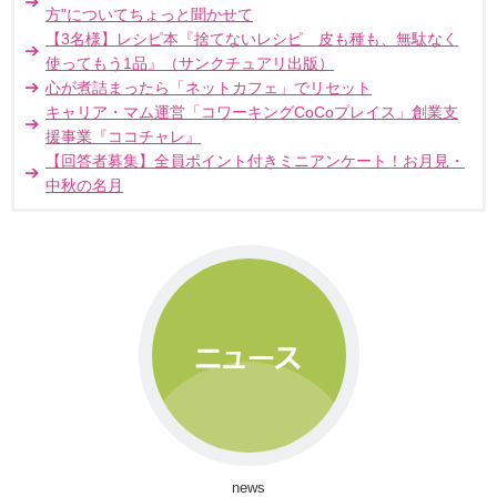
方"についてちょっと聞かせて
【3名様】レシピ本『捨てないレシピ 皮も種も、無駄なく
使ってもう1品』（サンクチュアリ出版）
心が煮詰まったら「ネットカフェ」でリセット
キャリア・マム運営「コワーキングCoCoプレイス」創業支
援事業『ココチャレ』
【回答者募集】全員ポイント付きミニアンケート！お月見・
中秋の名月
news