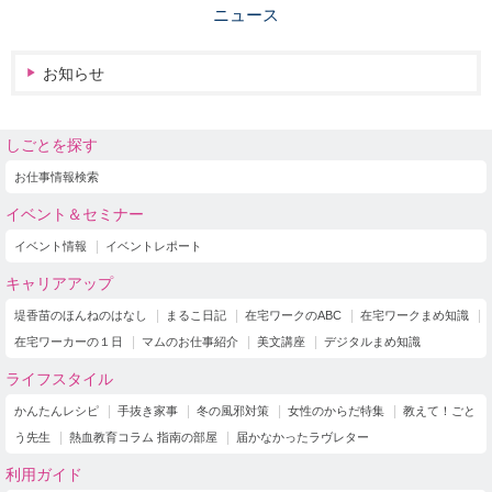
ニュース
お知らせ
しごとを探す
お仕事情報検索
イベント＆セミナー
イベント情報
イベントレポート
キャリアアップ
堤香苗のほんねのはなし
まるこ日記
在宅ワークのABC
在宅ワークまめ知識
在宅ワーカーの１日
マムのお仕事紹介
美文講座
デジタルまめ知識
ライフスタイル
かんたんレシピ
手抜き家事
冬の風邪対策
女性のからだ特集
教えて！ごと
う先生
熱血教育コラム 指南の部屋
届かなかったラヴレター
利用ガイド