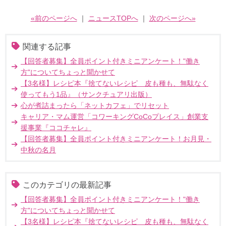
«前のページへ
｜
ニュースTOPへ
｜
次のページへ»
関連する記事
【回答者募集】全員ポイント付きミニアンケート！"働き
方"についてちょっと聞かせて
【3名様】レシピ本『捨てないレシピ 皮も種も、無駄なく
使ってもう1品』（サンクチュアリ出版）
心が煮詰まったら「ネットカフェ」でリセット
キャリア・マム運営「コワーキングCoCoプレイス」創業支
援事業『ココチャレ』
【回答者募集】全員ポイント付きミニアンケート！お月見・
中秋の名月
このカテゴリの最新記事
【回答者募集】全員ポイント付きミニアンケート！"働き
方"についてちょっと聞かせて
【3名様】レシピ本『捨てないレシピ 皮も種も、無駄なく