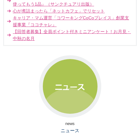
使ってもう1品』（サンクチュアリ出版）
心が煮詰まったら「ネットカフェ」でリセット
キャリア・マム運営「コワーキングCoCoプレイス」創業支
援事業『ココチャレ』
【回答者募集】全員ポイント付きミニアンケート！お月見・
中秋の名月
news
ニュース