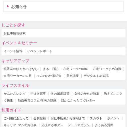
お知らせ
しごとを探す
お仕事情報検索
イベント＆セミナー
イベント情報
イベントレポート
キャリアアップ
堤香苗のほんねのはなし
まるこ日記
在宅ワークのABC
在宅ワークまめ知識
在宅ワーカーの１日
マムのお仕事紹介
美文講座
デジタルまめ知識
ライフスタイル
かんたんレシピ
手抜き家事
冬の風邪対策
女性のからだ特集
教えて！ごと
う先生
熱血教育コラム 指南の部屋
届かなかったラヴレター
利用ガイド
ご利用にあたって
会員登録
お仕事応募から採用まで
スカウト
ポイント
キャリア･マムのお仕事
応援するボタン
メールマガジン
よくある質問