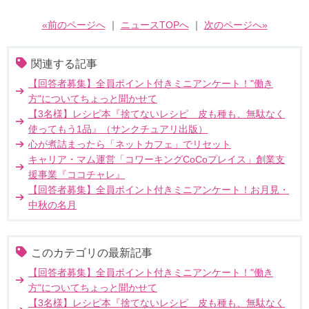
«前のページへ
｜
ニュースTOPへ
｜
次のページへ»
関連する記事
【回答者募集】全員ポイント付きミニアンケート！"働き
方"についてちょっと聞かせて
【3名様】レシピ本『捨てないレシピ 皮も種も、無駄なく
使ってもう1品』（サンクチュアリ出版）
心が煮詰まったら「ネットカフェ」でリセット
キャリア・マム運営「コワーキングCoCoプレイス」創業支
援事業『ココチャレ』
【回答者募集】全員ポイント付きミニアンケート！お月見・
中秋の名月
このカテゴリの最新記事
【回答者募集】全員ポイント付きミニアンケート！"働き
方"についてちょっと聞かせて
【3名様】レシピ本『捨てないレシピ 皮も種も、無駄なく