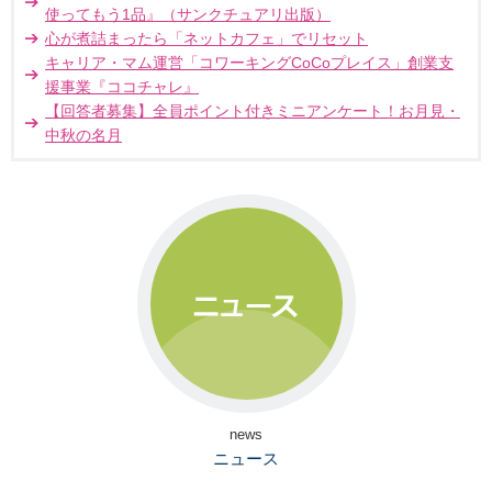
使ってもう1品』（サンクチュアリ出版）
心が煮詰まったら「ネットカフェ」でリセット
キャリア・マム運営「コワーキングCoCoプレイス」創業支
援事業『ココチャレ』
【回答者募集】全員ポイント付きミニアンケート！お月見・
中秋の名月
news
ニュース