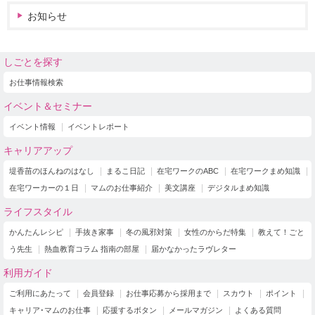
お知らせ
しごとを探す
お仕事情報検索
イベント＆セミナー
イベント情報
イベントレポート
キャリアアップ
堤香苗のほんねのはなし
まるこ日記
在宅ワークのABC
在宅ワークまめ知識
在宅ワーカーの１日
マムのお仕事紹介
美文講座
デジタルまめ知識
ライフスタイル
かんたんレシピ
手抜き家事
冬の風邪対策
女性のからだ特集
教えて！ごと
う先生
熱血教育コラム 指南の部屋
届かなかったラヴレター
利用ガイド
ご利用にあたって
会員登録
お仕事応募から採用まで
スカウト
ポイント
キャリア･マムのお仕事
応援するボタン
メールマガジン
よくある質問