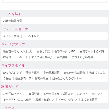
しごとを探す
お仕事情報検索
イベント＆セミナー
イベント情報
イベントレポート
キャリアアップ
堤香苗のほんねのはなし
まるこ日記
在宅ワークのABC
在宅ワークまめ知識
在宅ワーカーの１日
マムのお仕事紹介
美文講座
デジタルまめ知識
ライフスタイル
かんたんレシピ
手抜き家事
冬の風邪対策
女性のからだ特集
教えて！ごと
う先生
熱血教育コラム 指南の部屋
届かなかったラヴレター
利用ガイド
ご利用にあたって
会員登録
お仕事応募から採用まで
スカウト
ポイント
キャリア･マムのお仕事
応援するボタン
メールマガジン
よくある質問
ニュース