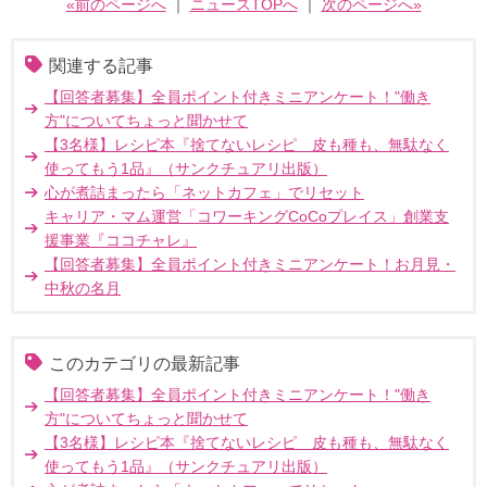
«前のページへ
｜
ニュースTOPへ
｜
次のページへ»
関連する記事
【回答者募集】全員ポイント付きミニアンケート！"働き
方"についてちょっと聞かせて
【3名様】レシピ本『捨てないレシピ 皮も種も、無駄なく
使ってもう1品』（サンクチュアリ出版）
心が煮詰まったら「ネットカフェ」でリセット
キャリア・マム運営「コワーキングCoCoプレイス」創業支
援事業『ココチャレ』
【回答者募集】全員ポイント付きミニアンケート！お月見・
中秋の名月
このカテゴリの最新記事
【回答者募集】全員ポイント付きミニアンケート！"働き
方"についてちょっと聞かせて
【3名様】レシピ本『捨てないレシピ 皮も種も、無駄なく
使ってもう1品』（サンクチュアリ出版）