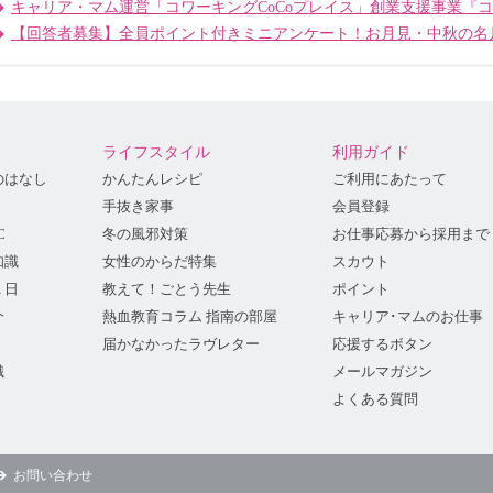
キャリア・マム運営「コワーキングCoCoプレイス」創業支援事業『
【回答者募集】全員ポイント付きミニアンケート！お月見・中秋の名
ライフスタイル
利用ガイド
のはなし
かんたんレシピ
ご利用にあたって
手抜き家事
会員登録
C
冬の風邪対策
お仕事応募から採用まで
知識
女性のからだ特集
スカウト
１日
教えて！ごとう先生
ポイント
介
熱血教育コラム 指南の部屋
キャリア･マムのお仕事
届かなかったラヴレター
応援するボタン
識
メールマガジン
よくある質問
お問い合わせ