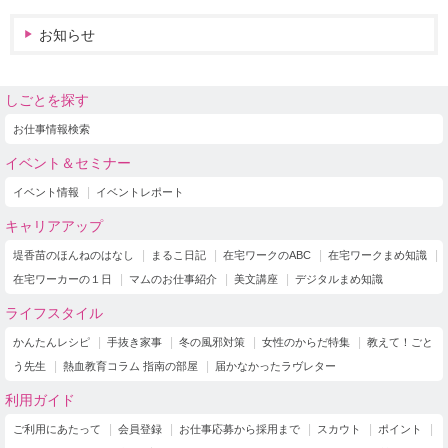
お知らせ
しごとを探す
お仕事情報検索
イベント＆セミナー
イベント情報
イベントレポート
キャリアアップ
堤香苗のほんねのはなし
まるこ日記
在宅ワークのABC
在宅ワークまめ知識
在宅ワーカーの１日
マムのお仕事紹介
美文講座
デジタルまめ知識
ライフスタイル
かんたんレシピ
手抜き家事
冬の風邪対策
女性のからだ特集
教えて！ごと
う先生
熱血教育コラム 指南の部屋
届かなかったラヴレター
利用ガイド
ご利用にあたって
会員登録
お仕事応募から採用まで
スカウト
ポイント