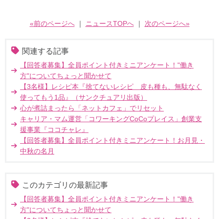
«前のページへ
｜
ニュースTOPへ
｜
次のページへ»
関連する記事
【回答者募集】全員ポイント付きミニアンケート！"働き
方"についてちょっと聞かせて
【3名様】レシピ本『捨てないレシピ 皮も種も、無駄なく
使ってもう1品』（サンクチュアリ出版）
心が煮詰まったら「ネットカフェ」でリセット
キャリア・マム運営「コワーキングCoCoプレイス」創業支
援事業『ココチャレ』
【回答者募集】全員ポイント付きミニアンケート！お月見・
中秋の名月
このカテゴリの最新記事
【回答者募集】全員ポイント付きミニアンケート！"働き
方"についてちょっと聞かせて