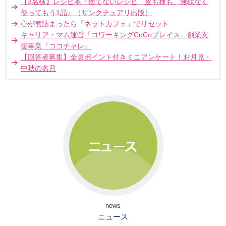
【3名様】レシピ本『捨てないレシピ 皮も種も、無駄なく
使ってもう1品』（サンクチュアリ出版）
心が煮詰まったら「ネットカフェ」でリセット
キャリア・マム運営「コワーキングCoCoプレイス」創業支
援事業『ココチャレ』
【回答者募集】全員ポイント付きミニアンケート！お月見・
中秋の名月
news
ニュース