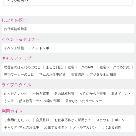
お知らせ
しごとを探す
お仕事情報検索
イベント＆セミナー
イベント情報
イベントレポート
キャリアアップ
堤香苗のほんねのはなし
まるこ日記
在宅ワークのABC
在宅ワークまめ知識
在宅ワーカーの１日
マムのお仕事紹介
美文講座
デジタルまめ知識
ライフスタイル
かんたんレシピ
手抜き家事
冬の風邪対策
女性のからだ特集
教えて！ごと
う先生
熱血教育コラム 指南の部屋
届かなかったラヴレター
利用ガイド
ご利用にあたって
会員登録
お仕事応募から採用まで
スカウト
ポイント
キャリア･マムのお仕事
応援するボタン
メールマガジン
よくある質問