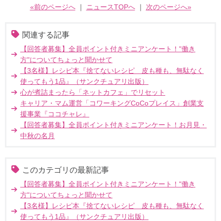
«前のページへ
｜
ニュースTOPへ
｜
次のページへ»
関連する記事
【回答者募集】全員ポイント付きミニアンケート！"働き
方"についてちょっと聞かせて
【3名様】レシピ本『捨てないレシピ 皮も種も、無駄なく
使ってもう1品』（サンクチュアリ出版）
心が煮詰まったら「ネットカフェ」でリセット
キャリア・マム運営「コワーキングCoCoプレイス」創業支
援事業『ココチャレ』
【回答者募集】全員ポイント付きミニアンケート！お月見・
中秋の名月
このカテゴリの最新記事
【回答者募集】全員ポイント付きミニアンケート！"働き
方"についてちょっと聞かせて
【3名様】レシピ本『捨てないレシピ 皮も種も、無駄なく
使ってもう1品』（サンクチュアリ出版）