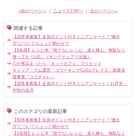
«前のページへ
｜
ニュースTOPへ
｜
次のページへ»
関連する記事
【回答者募集】全員ポイント付きミニアンケート！"働き
方"についてちょっと聞かせて
【3名様】レシピ本『捨てないレシピ 皮も種も、無駄なく
使ってもう1品』（サンクチュアリ出版）
心が煮詰まったら「ネットカフェ」でリセット
キャリア・マム運営「コワーキングCoCoプレイス」創業支
援事業『ココチャレ』
【回答者募集】全員ポイント付きミニアンケート！お月見・
中秋の名月
このカテゴリの最新記事
【回答者募集】全員ポイント付きミニアンケート！"働き
方"についてちょっと聞かせて
【3名様】レシピ本『捨てないレシピ 皮も種も、無駄なく