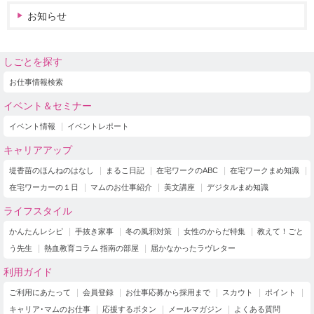
お知らせ
しごとを探す
お仕事情報検索
イベント＆セミナー
イベント情報
イベントレポート
キャリアアップ
堤香苗のほんねのはなし
まるこ日記
在宅ワークのABC
在宅ワークまめ知識
在宅ワーカーの１日
マムのお仕事紹介
美文講座
デジタルまめ知識
ライフスタイル
かんたんレシピ
手抜き家事
冬の風邪対策
女性のからだ特集
教えて！ごと
う先生
熱血教育コラム 指南の部屋
届かなかったラヴレター
利用ガイド
ご利用にあたって
会員登録
お仕事応募から採用まで
スカウト
ポイント
キャリア･マムのお仕事
応援するボタン
メールマガジン
よくある質問