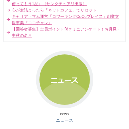
使ってもう1品』（サンクチュアリ出版）
心が煮詰まったら「ネットカフェ」でリセット
キャリア・マム運営「コワーキングCoCoプレイス」創業支
援事業『ココチャレ』
【回答者募集】全員ポイント付きミニアンケート！お月見・
中秋の名月
news
ニュース