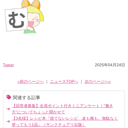
Tweet
2025年04月24日
«前のページへ
｜
ニュースTOPへ
｜
次のページへ»
関連する記事
【回答者募集】全員ポイント付きミニアンケート！"働き
方"についてちょっと聞かせて
【3名様】レシピ本『捨てないレシピ 皮も種も、無駄なく
使ってもう1品』（サンクチュアリ出版）