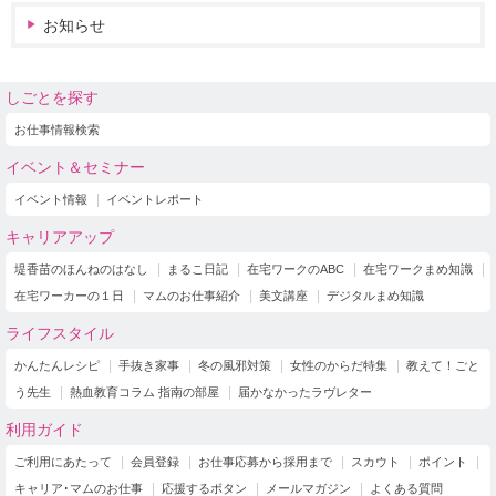
お知らせ
しごとを探す
お仕事情報検索
イベント＆セミナー
イベント情報
イベントレポート
キャリアアップ
堤香苗のほんねのはなし
まるこ日記
在宅ワークのABC
在宅ワークまめ知識
在宅ワーカーの１日
マムのお仕事紹介
美文講座
デジタルまめ知識
ライフスタイル
かんたんレシピ
手抜き家事
冬の風邪対策
女性のからだ特集
教えて！ごと
う先生
熱血教育コラム 指南の部屋
届かなかったラヴレター
利用ガイド
ご利用にあたって
会員登録
お仕事応募から採用まで
スカウト
ポイント
キャリア･マムのお仕事
応援するボタン
メールマガジン
よくある質問