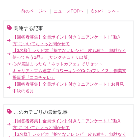
«前のページへ
｜
ニュースTOPへ
｜
次のページへ»
関連する記事
【回答者募集】全員ポイント付きミニアンケート！"働き
方"についてちょっと聞かせて
【3名様】レシピ本『捨てないレシピ 皮も種も、無駄なく
使ってもう1品』（サンクチュアリ出版）
心が煮詰まったら「ネットカフェ」でリセット
キャリア・マム運営「コワーキングCoCoプレイス」創業支
援事業『ココチャレ』
【回答者募集】全員ポイント付きミニアンケート！お月見・
中秋の名月
このカテゴリの最新記事
【回答者募集】全員ポイント付きミニアンケート！"働き
方"についてちょっと聞かせて
【3名様】レシピ本『捨てないレシピ 皮も種も、無駄なく