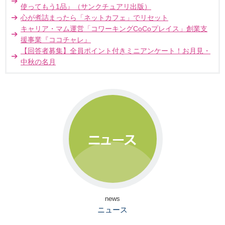
使ってもう1品』（サンクチュアリ出版）
心が煮詰まったら「ネットカフェ」でリセット
キャリア・マム運営「コワーキングCoCoプレイス」創業支
援事業『ココチャレ』
【回答者募集】全員ポイント付きミニアンケート！お月見・
中秋の名月
news
ニュース