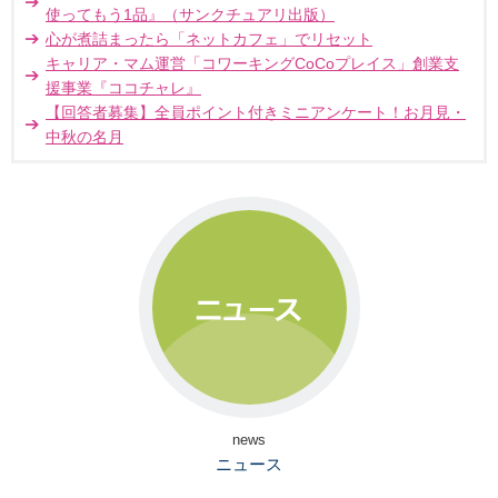
使ってもう1品』（サンクチュアリ出版）
心が煮詰まったら「ネットカフェ」でリセット
キャリア・マム運営「コワーキングCoCoプレイス」創業支
援事業『ココチャレ』
【回答者募集】全員ポイント付きミニアンケート！お月見・
中秋の名月
news
ニュース