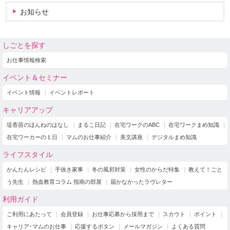
お知らせ
しごとを探す
お仕事情報検索
イベント＆セミナー
イベント情報
イベントレポート
キャリアアップ
堤香苗のほんねのはなし
まるこ日記
在宅ワークのABC
在宅ワークまめ知識
在宅ワーカーの１日
マムのお仕事紹介
美文講座
デジタルまめ知識
ライフスタイル
かんたんレシピ
手抜き家事
冬の風邪対策
女性のからだ特集
教えて！ごと
う先生
熱血教育コラム 指南の部屋
届かなかったラヴレター
利用ガイド
ご利用にあたって
会員登録
お仕事応募から採用まで
スカウト
ポイント
キャリア･マムのお仕事
応援するボタン
メールマガジン
よくある質問