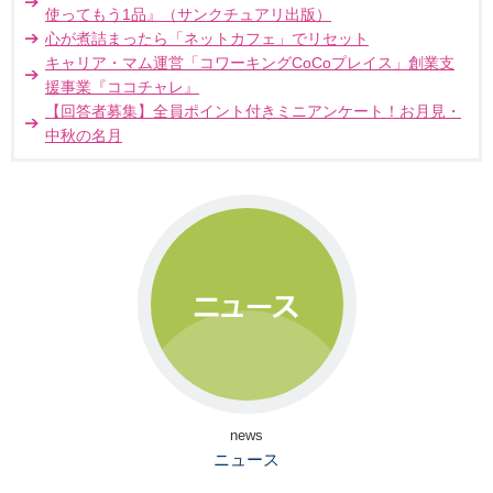
使ってもう1品』（サンクチュアリ出版）
心が煮詰まったら「ネットカフェ」でリセット
キャリア・マム運営「コワーキングCoCoプレイス」創業支
援事業『ココチャレ』
【回答者募集】全員ポイント付きミニアンケート！お月見・
中秋の名月
news
ニュース