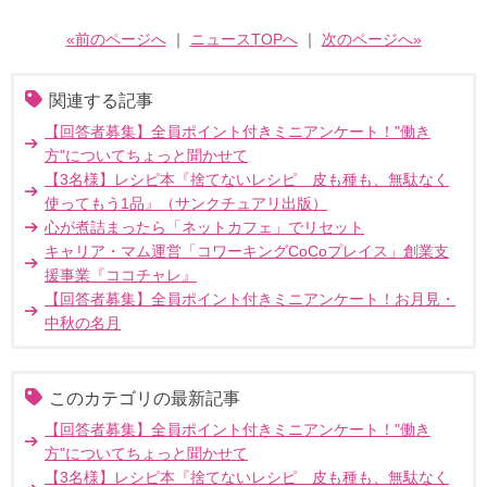
«前のページへ
｜
ニュースTOPへ
｜
次のページへ»
関連する記事
【回答者募集】全員ポイント付きミニアンケート！"働き
方"についてちょっと聞かせて
【3名様】レシピ本『捨てないレシピ 皮も種も、無駄なく
使ってもう1品』（サンクチュアリ出版）
心が煮詰まったら「ネットカフェ」でリセット
キャリア・マム運営「コワーキングCoCoプレイス」創業支
援事業『ココチャレ』
【回答者募集】全員ポイント付きミニアンケート！お月見・
中秋の名月
このカテゴリの最新記事
【回答者募集】全員ポイント付きミニアンケート！"働き
方"についてちょっと聞かせて
【3名様】レシピ本『捨てないレシピ 皮も種も、無駄なく