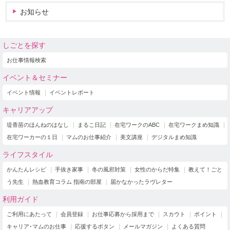
お知らせ
しごとを探す
お仕事情報検索
イベント＆セミナー
イベント情報
イベントレポート
キャリアアップ
堤香苗のほんねのはなし
まるこ日記
在宅ワークのABC
在宅ワークまめ知識
在宅ワーカーの１日
マムのお仕事紹介
美文講座
デジタルまめ知識
ライフスタイル
かんたんレシピ
手抜き家事
冬の風邪対策
女性のからだ特集
教えて！ごと
う先生
熱血教育コラム 指南の部屋
届かなかったラヴレター
利用ガイド
ご利用にあたって
会員登録
お仕事応募から採用まで
スカウト
ポイント
キャリア･マムのお仕事
応援するボタン
メールマガジン
よくある質問