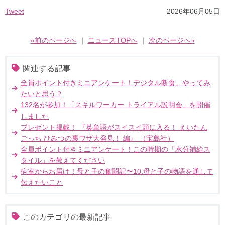
Tweet
2026年06月05日
«前のページへ
｜
ニュースTOPへ
｜
次のページへ»
関連する記事
全員ポイント付きミニアンケート！デジタル断食、やってみ
たいと思う？
132名が参加！「スキルワーカー トライアル説明会」を開催
しました
プレゼント掲載！ 『英単語がスイスイ頭に入る！ えいたん
ごっち ひみつの裏ワザ大発見！ 編』 （宝島社）
全員ポイント付きミニアンケート！この時期の「水分補給ス
タイル」を教えてください
病室からお届け！母と子の奮闘記〜10.母と子の物語を通して
伝えたいこと
このカテゴリの最新記事