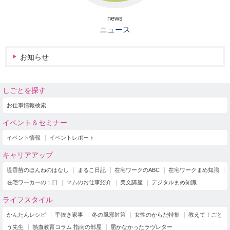
news
ニュース
お知らせ
しごとを探す
お仕事情報検索
イベント＆セミナー
イベント情報
イベントレポート
キャリアアップ
堤香苗のほんねのはなし
まるこ日記
在宅ワークのABC
在宅ワークまめ知識
在宅ワーカーの１日
マムのお仕事紹介
美文講座
デジタルまめ知識
ライフスタイル
かんたんレシピ
手抜き家事
冬の風邪対策
女性のからだ特集
教えて！ごと
う先生
熱血教育コラム 指南の部屋
届かなかったラヴレター