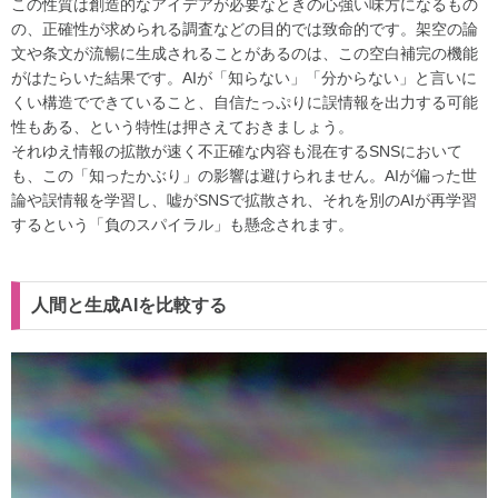
この性質は創造的なアイデアが必要なときの心強い味方になるもの
の、正確性が求められる調査などの目的では致命的です。架空の論
文や条文が流暢に生成されることがあるのは、この空白補完の機能
がはたらいた結果です。AIが「知らない」「分からない」と言いに
くい構造でできていること、自信たっぷりに誤情報を出力する可能
性もある、という特性は押さえておきましょう。
それゆえ情報の拡散が速く不正確な内容も混在するSNSにおいて
も、この「知ったかぶり」の影響は避けられません。AIが偏った世
論や誤情報を学習し、嘘がSNSで拡散され、それを別のAIが再学習
するという「負のスパイラル」も懸念されます。
人間と生成AIを比較する