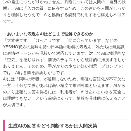
ンの発生につながりかねません。判断については人間の「自身の状
態」、AIは「入力の質」に依存するため、この違いを人間がしっか
りと理解したうえで、AIと協働する姿勢で利用する心構えも不可欠
です。
・あいまいな表現をAIはどこまで理解できるのか
「大丈夫です」「けっこうです」「間に合っています」などの
YES/NO双方の意味を持つ日本語の独特の表現を、私たちは無意識
に表情やトーンから見抜いて対応しています。対してAIは物理的な
「空気」を感じ取れず、前後のテキストから統計的に推測するしか
ありません。そのため、手がかりの少ない短い指示（プロンプト）
では、AIは意図を誤認しがちです。
AIには「阿吽の呼吸」が通用しないため、明確な言語化が不可欠な
一方、十分な文脈があれば高い精度で推測可能といえます。AIから
のより正確な回答を得るには、利用者が「AIはあいまいさを完全に
は理解できない」という前提に立って、情報を具体的に伝えること
が大切です。
生成AIの回答をどう判断するかは人間次第