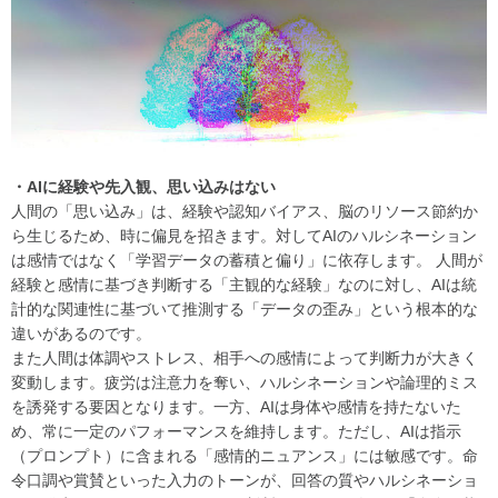
・AIに経験や先入観、思い込みはない
人間の「思い込み」は、経験や認知バイアス、脳のリソース節約か
ら生じるため、時に偏見を招きます。対してAIのハルシネーション
は感情ではなく「学習データの蓄積と偏り」に依存します。 人間が
経験と感情に基づき判断する「主観的な経験」なのに対し、AIは統
計的な関連性に基づいて推測する「データの歪み」という根本的な
違いがあるのです。
また人間は体調やストレス、相手への感情によって判断力が大きく
変動します。疲労は注意力を奪い、ハルシネーションや論理的ミス
を誘発する要因となります。一方、AIは身体や感情を持たないた
め、常に一定のパフォーマンスを維持します。ただし、AIは指示
（プロンプト）に含まれる「感情的ニュアンス」には敏感です。命
令口調や賞賛といった入力のトーンが、回答の質やハルシネーショ