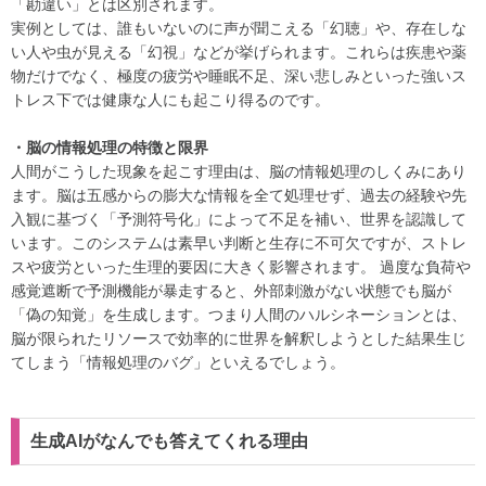
「勘違い」とは区別されます。
実例としては、誰もいないのに声が聞こえる「幻聴」や、存在しな
い人や虫が見える「幻視」などが挙げられます。これらは疾患や薬
物だけでなく、極度の疲労や睡眠不足、深い悲しみといった強いス
トレス下では健康な人にも起こり得るのです。
・脳の情報処理の特徴と限界
人間がこうした現象を起こす理由は、脳の情報処理のしくみにあり
ます。脳は五感からの膨大な情報を全て処理せず、過去の経験や先
入観に基づく「予測符号化」によって不足を補い、世界を認識して
います。このシステムは素早い判断と生存に不可欠ですが、ストレ
スや疲労といった生理的要因に大きく影響されます。 過度な負荷や
感覚遮断で予測機能が暴走すると、外部刺激がない状態でも脳が
「偽の知覚」を生成します。つまり人間のハルシネーションとは、
脳が限られたリソースで効率的に世界を解釈しようとした結果生じ
てしまう「情報処理のバグ」といえるでしょう。
生成AIがなんでも答えてくれる理由