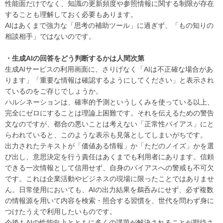
性能面だけでなく、知識の更新頻度や参照情報に関する制限が存在
することも理解しておく必要もあります。
AIはあくまで強力な「思考の補助ツール」に過ぎず、「もの知りの
相談相手」ではないのです。
・生成AIの回答をどう判断するかは人間次第
生成AIサービスの利用画面に、さりげなく「AIは不正確な場合があ
ります」「重要な情報は確認するようにしてください」と表示され
ているのをご存じでしょうか。
ハルシネーションは、確率的予測というしくみを使っている以上、
完全にゼロにすることは理論上困難です。それを伝えるための警告
文なのですが、都合の悪いことは考えない「正常性バイアス」にと
らわれていると、このような表示も見落としてしまいがちです。
出力されたテキストが「価値ある情報」か「ただのノイズ」かを選
び出し、意思決定を行う責任はあくまでも利用者にあります。信頼
できる一次情報として信用せず、自身のバイアスへの警戒も不可欠
です。これは企業活動やビジネスの現場に限ったことではありませ
ん。日常使用においても、AIの出力結果を鵜呑みにせず、必ず複数
の情報源を用いて内容を検索・照合する習慣を、世代を問わず身に
つけたうえで利用したいものです。
今後もAIの性能向上とともに多くの課題が解決されることが期待さ