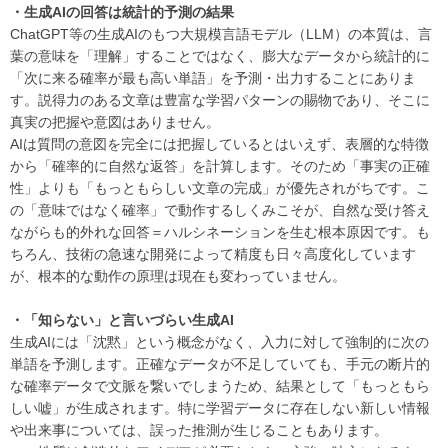
・生成AIの回答は統計的予測の結果
ChatGPT等の生成AIのもつ大規模言語モデル（LLM）の本質は、言
葉の意味を「理解」することではなく、膨大なデータから統計的に
「次に来る確率が最も高い単語」を予測・出力することにありま
す。説得力のある文章は豊富な学習パターンの賜物であり、そこに
真実の把握や意図はありません。
AIは質問の意図を完全には把握しているとはいえず、表層的な特徴
から「確率的に自然な返答」を計算します。そのため「事実の正確
性」よりも「もっともらしい文章の完成」が優先されがちです。こ
の「意味ではなく確率」で動作するしくみこそが、自然な受け答え
ながらも的外れな回答＝ハルシネーションを生む根本原因です。も
ちろん、技術の急速な開発によって精度も日々高度化しています
が、根本的な動作の原理は現在も変わっていません。
・「知らない」と言いづらい生成AI
生成AIには「沈黙」という概念がなく、入力に対して強制的に次の
単語を予測します。正確なデータが不足していても、手元の断片的
な確率データで文脈を繋いでしまうため、結果として「もっともら
しい嘘」が生成されます。特に学習データに存在しない新しい情報
や出来事については、誤った推測が生じることもあります。