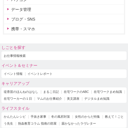
データ管理
ブログ・SNS
携帯・スマホ
しごとを探す
お仕事情報検索
イベント＆セミナー
イベント情報
イベントレポート
キャリアアップ
堤香苗のほんねのはなし
まるこ日記
在宅ワークのABC
在宅ワークまめ知識
在宅ワーカーの１日
マムのお仕事紹介
美文講座
デジタルまめ知識
ライフスタイル
かんたんレシピ
手抜き家事
冬の風邪対策
女性のからだ特集
教えて！ごと
う先生
熱血教育コラム 指南の部屋
届かなかったラヴレター