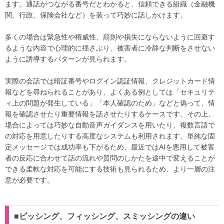
ます。通話がつながる番号だとわかると、信頼できる組織（金融機
関、行政、保険会社など）を装って巧妙に話しかけます。
多くの場合は緊急性や権威性、罰則や損失にならないように回避す
るような内容で心理的に揺さぶり、被害者に冷静な判断をさせない
ように誘導するパターンが見られます。
実際の会話では暗証番号やログイン認証情報、クレジットカード情
報などを尋ねられることがあり、よくある例としては「セキュリテ
ィ上の問題が発生している」「本人確認のため」などと偽って、情
報を確認させたり重要情報を話させたりするケースです。その上、
場合によっては巧妙な自動音声ガイダンスを用いたり、複数言語で
の対応を用意したりする高度なシステムも利用されます。単純な固
定メッセージでは成功率も下がるため、最近ではAIを悪用して被害
者の反応に合わせて話の流れや質問のしかたを途中で変えることが
できる柔軟な対応を可能にする技術も見られるため、より一層の注
意が必要です。
■ビッシング、フィッシング、スミッシングの違い