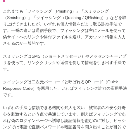
これまでも「フィッシング（Phishing）」「スミッシング
（Smishing）」「クイッシング（Quishing / QRishing）」などを取
り上げてきましたが、いずれも個人情報をだまし取る詐欺手法で
す。一番の違いは通信手段で、フィッシングは主にメールを使って
偽サイトへのリンクや添付ファイルを送り、アカウント情報を入力
させるのが一般的です。
スミッシングはSMS（ショートメッセージ）やメッセンジャーアプ
リを使って、リンククリックや返信を促して情報を引き出す手法で
す。
クイッシングは二次元バーコードと呼ばれるQRコード（Quick
Response Code）を悪用した、いわばフィッシング詐欺の応用手法
です。
いずれの手法も信頼できる機関や知人を装い、被害者の不安や好奇
心を刺激するという点で共通しています。例えばフィッシングであ
れば偽のログインページへ誘導し認証情報を盗むのに対し、ビッシ
ングでは電話で直接パスワードや暗証番号を聞き出すことが目的で