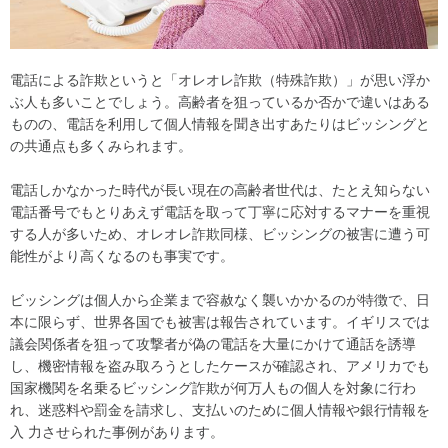
電話による詐欺というと「オレオレ詐欺（特殊詐欺）」が思い浮か
ぶ人も多いことでしょう。高齢者を狙っているか否かで違いはある
ものの、電話を利用して個人情報を聞き出すあたりはビッシングと
の共通点も多くみられます。
電話しかなかった時代が長い現在の高齢者世代は、たとえ知らない
電話番号でもとりあえず電話を取って丁寧に応対するマナーを重視
する人が多いため、オレオレ詐欺同様、ビッシングの被害に遭う可
能性がより高くなるのも事実です。
ビッシングは個人から企業まで容赦なく襲いかかるのが特徴で、日
本に限らず、世界各国でも被害は報告されています。イギリスでは
議会関係者を狙って攻撃者が偽の電話を大量にかけて通話を誘導
し、機密情報を盗み取ろうとしたケースが確認され、アメリカでも
国家機関を名乗るビッシング詐欺が何万人もの個人を対象に行わ
れ、迷惑料や罰金を請求し、支払いのために個人情報や銀行情報を
入 力させられた事例があります。