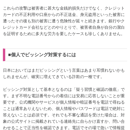
これらの攻撃は被害者に甚大な金銭的損失だけでなく、クレジット
カードの不正利用や口座からの不正送金、身元盗用といった被害に
遭ったその後も別の被害に遭う危険性が延々と続きます。銀行やク
レジットカード会社などとのやりとりで、被害者自身が自分の潔白
を証明するために多大な労力を要したケースも珍しくありません。
■個人でビッシング対策するには
日本においてはまだビッシングという言葉はあまり耳慣れないかも
しれませんが、確実に増えてきている詐欺の一種です。
ビッシング対策として基本となるのは「疑う習慣と確認の徹底」で
す。まず不明な電話番号からの着信には安易に応答しないことが重
要です。公式機関やサービスが個人情報や暗証番号を電話で尋ねる
ことは通常ありえないため、個人情報やパスワードは電話で絶対に
答えないことは必須です。それでも不審な通話を受けた場合は、対
象の公式サイトに掲載されている連絡先に自らかけ直すか、問い合
わせることで正当性を確認できます。電話でその場で急いで情報提