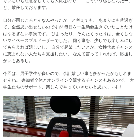
りいちいち注意をしてても大変なので、 「こういう感じなんだー」
と、放任しております。
自分が同じころどんなんやったか、と考えても、 あまりにも昔過ぎ
て、全然思い出せないのですが 毎日を一生懸命生きていたことだけ
はゆるぎない事実です。 ひよったり、そんたくったりは、全くしな
いマイペースプルドーザーでした。 働く事を、少しでも楽しみにし
てもらえれば嬉しいし、 自分で起業したいとか、女性含めチャンス
に恵まれない人たちを支援したい、 なんて言ってくれれば、応援し
がいもあるし。
今回は、男子学生が多いので、余計嬉しい事も多かったかもしれま
せんね。 参加者全体とオンライン交流するチャンスもあるので、 大
学生たちのサポート、楽しんでやっていきたいと思いま～す！