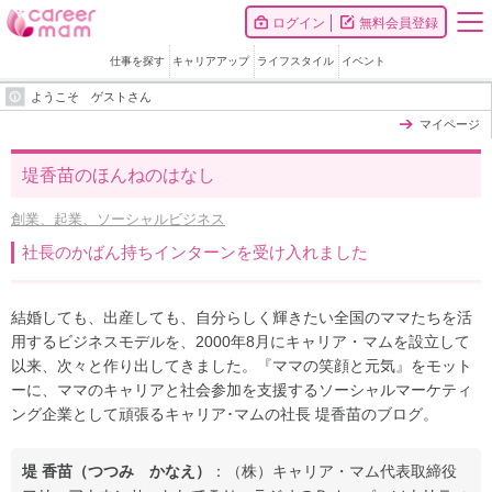
ログイン
無料会員登録
仕事を探す
キャリアアップ
ライフスタイル
イベント
ようこそ ゲストさん
マイページ
堤香苗のほんねのはなし
創業、起業、ソーシャルビジネス
社長のかばん持ちインターンを受け入れました
結婚しても、出産しても、自分らしく輝きたい全国のママたちを活
用するビジネスモデルを、2000年8月にキャリア・マムを設立して
以来、次々と作り出してきました。『ママの笑顔と元気』をモット
ーに、ママのキャリアと社会参加を支援するソーシャルマーケティ
ング企業として頑張るキャリア･マムの社長 堤香苗のブログ。
堤 香苗（つつみ かなえ）
：（株）キャリア・マム代表取締役