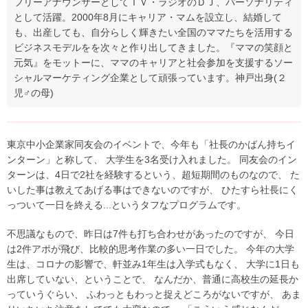
フリーアナウンサーとしてＴＶ・ラジオのＤＪ、パーソナリティ
として活躍。2000年8月にキャリア・マムを設立し、結婚して
も、出産しても、自分らしく輝きたい全国のママたちを活用する
ビジネスモデルをを次々と作り出してきました。『ママの笑顔と
元気』をモットーに、ママのキャリアと社会参加を支援するソー
シャルマーケティング企業として頑張っています。神戸出身(２
児♂の母)
東京中小企業家同友会のイベントで、今年も「社長のかばん持ちイ
ンターン」と称して、 大学生を3名受け入れました。 同友会のイン
ターンは、4日で2社を経験するという、超短期間のものなので、 た
いした事は教えてあげる事はできないのですが、 ひたすら社長にく
っついて一日を終える...というタフなプログラムです。
不思議なもので、昨日は7件も打ち合わせがあったのですが、 今日
は2件アポが飛び、比較的思考作業の多い一日でした。 今年の大学
生は、コロナの影響で、軒並み1年生は入学式もなく、 大学に1日も
出席していない、ということで、 なんだか、普通に高校生の延長か
っていうぐらい、 ふわっともわっと捉えどころがないですが、 あま