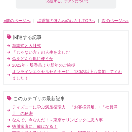
「応援する」ボタンについて
«前のページへ
｜
堤香苗のほんねのはなしTOPへ
｜
次のページへ»
関連する記事
卒業式と入社式
「じゃない方」の人生を楽しむ
命をどんな風に使うか
2022年・堤香苗より新年のご挨拶
オンラインエクセルセミナーに、130名以上も参加してくれ
ました！
このカテゴリの最新記事
ディズニーに学ぶ満足循環力 「お客様満足」+「社員満
足」の秘密
なんで、今なんだ！～東京オリンピックに思う事
徳川家康に、俺はなる！