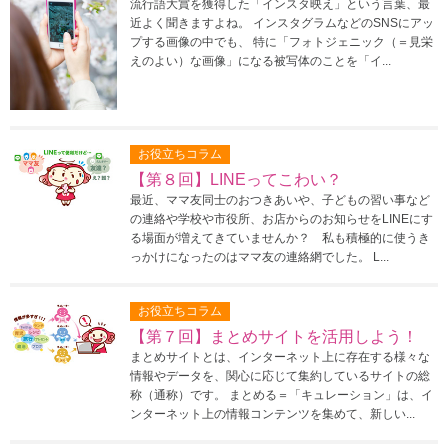
流行語大賞を獲得した「インスタ映え」という言葉、最
近よく聞きますよね。 インスタグラムなどのSNSにアッ
プする画像の中でも、 特に「フォトジェニック（＝見栄
えのよい）な画像」になる被写体のことを「イ...
お役立ちコラム
【第８回】LINEってこわい？
最近、ママ友同士のおつきあいや、子どもの習い事など
の連絡や学校や市役所、お店からのお知らせをLINEにす
る場面が増えてきていませんか？ 私も積極的に使うき
っかけになったのはママ友の連絡網でした。 L...
お役立ちコラム
【第７回】まとめサイトを活用しよう！
まとめサイトとは、インターネット上に存在する様々な
情報やデータを、関心に応じて集約しているサイトの総
称（通称）です。 まとめる＝「キュレーション」は、イ
ンターネット上の情報コンテンツを集めて、新しい...