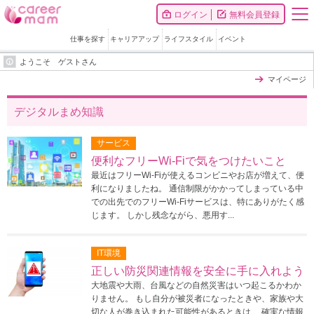
ログイン
無料会員登録
仕事を探す
キャリアアップ
ライフスタイル
イベント
ようこそ ゲストさん
マイページ
デジタルまめ知識
サービス
便利なフリーWi-Fiで気をつけたいこと
最近はフリーWi-Fiが使えるコンビニやお店が増えて、便
利になりましたね。 通信制限がかかってしまっている中
での出先でのフリーWi-Fiサービスは、特にありがたく感
じます。 しかし残念ながら、悪用す...
IT環境
正しい防災関連情報を安全に手に入れよう
大地震や大雨、台風などの自然災害はいつ起こるかわか
りません。 もし自分が被災者になったときや、家族や大
切な人が巻き込まれた可能性があるときは、 確実な情報