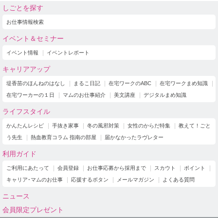
しごとを探す
お仕事情報検索
イベント＆セミナー
イベント情報
イベントレポート
キャリアアップ
堤香苗のほんねのはなし
まるこ日記
在宅ワークのABC
在宅ワークまめ知識
在宅ワーカーの１日
マムのお仕事紹介
美文講座
デジタルまめ知識
ライフスタイル
かんたんレシピ
手抜き家事
冬の風邪対策
女性のからだ特集
教えて！ごと
う先生
熱血教育コラム 指南の部屋
届かなかったラヴレター
利用ガイド
ご利用にあたって
会員登録
お仕事応募から採用まで
スカウト
ポイント
キャリア･マムのお仕事
応援するボタン
メールマガジン
よくある質問
ニュース
会員限定プレゼント