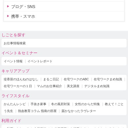
ブログ・SNS
携帯・スマホ
しごとを探す
お仕事情報検索
イベント＆セミナー
イベント情報
イベントレポート
キャリアアップ
堤香苗のほんねのはなし
まるこ日記
在宅ワークのABC
在宅ワークまめ知識
在宅ワーカーの１日
マムのお仕事紹介
美文講座
デジタルまめ知識
ライフスタイル
かんたんレシピ
手抜き家事
冬の風邪対策
女性のからだ特集
教えて！ごと
う先生
熱血教育コラム 指南の部屋
届かなかったラヴレター
利用ガイド