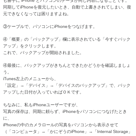
も勝手に iPhone とパソコンのデータが同じ内容になることです。
同期してiPhoneを復元したいとき、自動で上書きされてしまい、復
元できなくなっては困りますよね。
③ケーブルで、パソコンにiPhoneをつなげます。
④「概要」の「バックアップ」欄に表示されている「今すぐバック
アップ」をクリックします。
これで、バックアップが開始されました。
④最後に、バックアップがきちんとできたかどうかを確認しましょ
う。
iTunes左上のメニューから、
「設定」→「デバイス」→「デバイスのバックアップ」で、バック
アップした日付が入っていればＯＫです。
ちなみに、私もiPhoneユーザーですが、
写真の保存は、同期に頼らず、iPhoneをパソコンにつなげたとき
に、
iPhoneの中のカメラロールの写真をパソコンから表示させて
（「コンピュータ」→「かにぞうのiPhone」→「Internal Storage」