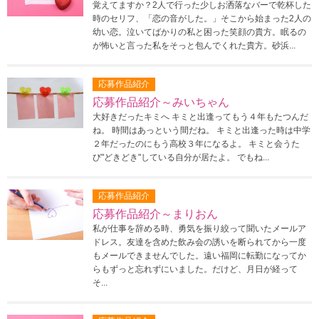
覚えてますか？2人で行った少しお洒落なバーで乾杯した
時のセリフ、「恋の音がした。」そこから始まった2人の
幼い恋。泣いてばかりの私と困った笑顔の貴方。眠るの
が怖いと言った私をそっと包んでくれた貴方。砂浜...
応募作品紹介
応募作品紹介～みいちゃん
大好きだったキミへ キミと出逢ってもう４年もたつんだ
ね。 時間はあっという間だね。 キミと出逢った時は中学
２年だったのにもう高校３年になるよ。 キミと会うた
び"どきどき"している自分が居たよ。 でもね...
応募作品紹介
応募作品紹介～まりおん
私が仕事を辞める時、勇気を振り絞って聞いたメールア
ドレス。友達を含めた飲み会の誘いを断られてから一度
もメールできませんでした。遠い福岡に転勤になってか
らもずっと忘れずにいました。だけど、月日が経って
そ...