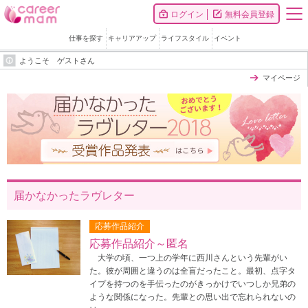
ログイン
無料会員登録
仕事を探す
キャリアアップ
ライフスタイル
イベント
ようこそ ゲストさん
マイページ
届かなかったラヴレター
応募作品紹介
応募作品紹介～匿名
大学の頃、一つ上の学年に西川さんという先輩がい
た。彼が周囲と違うのは全盲だったこと。最初、点字タ
イプを持つのを手伝ったのがきっかけでいつしか兄弟の
ような関係になった。先輩との思い出で忘れられないの