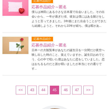
応募作品紹介
応募作品紹介～匿名
僕らは神田にある小さな古本屋で出会いました。その出
会いから、一年が過ぎた頃、彼女は僕にはある賭けをし
ようと言ってきました。3年後にまた出会うことができた
ら結婚しようと。それから10年が経ち、僕は暇があ...
応募作品紹介
応募作品紹介～匿名
日本一の大観覧車があなたの誕生日を一分間だけ夜空へ
映し出した時のこと、覚えていますか。誕生日おめでと
う、心の中で呟いた僕はあなたに恋をしていました。恋
はおちるものだと誰か唄いましたが本当にその通りで
す...
<<
43
44
45
46
47
>>