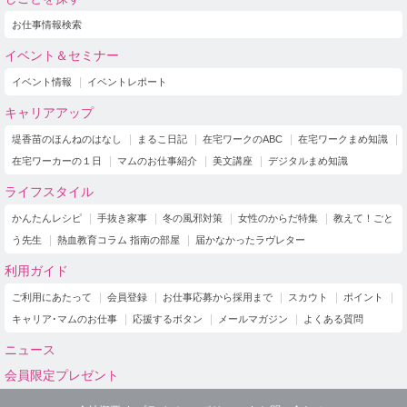
お仕事情報検索
イベント＆セミナー
イベント情報
イベントレポート
キャリアアップ
堤香苗のほんねのはなし
まるこ日記
在宅ワークのABC
在宅ワークまめ知識
在宅ワーカーの１日
マムのお仕事紹介
美文講座
デジタルまめ知識
ライフスタイル
かんたんレシピ
手抜き家事
冬の風邪対策
女性のからだ特集
教えて！ごと
う先生
熱血教育コラム 指南の部屋
届かなかったラヴレター
利用ガイド
ご利用にあたって
会員登録
お仕事応募から採用まで
スカウト
ポイント
キャリア･マムのお仕事
応援するボタン
メールマガジン
よくある質問
ニュース
会員限定プレゼント